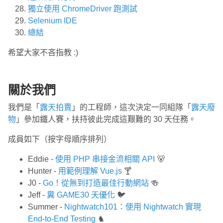
獨立使用 ChromeDriver 跑測試
Selenium IDE
總結
希望大家不吝指教 :)
關於我們
我們是「
露天拍賣
」的工程師，這次決定一同組隊「
露天廢
物
」參加鐵人賽，扶持彼此完成這艱難的 30 天任務。
成員如下（按字母順序排列）
Eddie -
使用 PHP 串接金流相關 API
🐻
Hunter -
用範例理解 Vue.js
🍸
J0 -
Go！從無到打造最佳行動網站
🍻
Jeff -
糞 GAME30 天優化
🐦
Summer -
Nightwatch101：使用 Nightwatch 實現
End-to-End Testing
♞