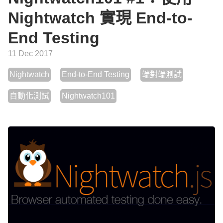
Nightwatch 實現 End-to-
End Testing
11 Dec 2017
Nightwatch
End-to-End Testing
端對端測試
自動化測試
Nightwatch101