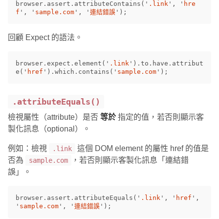
browser
.
assert
.
attributeContains
(
'
.link
'
,
'
hre
f
'
,
'
sample.com
'
,
'
連結錯誤
'
);
回顧 Expect 的語法。
browser
.
expect
.
element
(
'
.link
'
).
to
.
have
.
attribut
e
(
'
href
'
).
which
.
contains
(
'
sample.com
'
);
.attributeEquals()
檢視屬性（attribute）是否
等於
指定的值，若否則顯示客
製化訊息（optional）。
例如：檢視
這個 DOM element 的屬性 href 的值是
.link
否為
，若否則顯示客製化訊息「連結錯
sample.com
誤」。
browser
.
assert
.
attributeEquals
(
'
.link
'
,
'
href
'
,
'
sample.com
'
,
'
連結錯誤
'
);