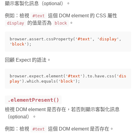
顯示客製化訊息（optional）。
例如：檢視
這個 DOM element 的 CSS 屬性
#text
的值是否為
。
display
block
browser
.
assert
.
cssProperty
(
'
#text
'
,
'
display
'
,
'
block
'
);
回顧 Expect 的語法。
browser
.
expect
.
element
(
'
#text
'
).
to
.
have
.
css
(
'
dis
play
'
).
which
.
equals
(
'
block
'
);
.elementPresent()
檢視 DOM element 是否存在，若否則顯示客製化訊息
（optional）。
例如：檢視
這個 DOM element 是否存在。
#text