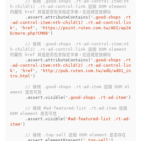
// 檢視 .good-shops .rt-ad-control-item:nt
h-child(1) .rt-ad-control-link 這個 DOM element 
的屬性 href 其值是否包含指定字串，在這裡是放網址
.
assert
.
attributeContains
(
'
.good-shops .rt
-ad-control-item:nth-child(1) .rt-ad-control-lin
k
'
,
'
href
'
,
'
https://point.ruten.com.tw/ADI/ap2A
D/more.php?CM08
'
)
// 檢視 .good-shops .rt-ad-control-item:nt
h-child(2) .rt-ad-control-link 這個 DOM element 
的屬性 href 其值是否包含指定字串，在這裡是放網址
.
assert
.
attributeContains
(
'
.good-shops .rt
-ad-control-item:nth-child(2) .rt-ad-control-lin
k
'
,
'
href
'
,
'
http://pub.ruten.com.tw/adb/ad01_in
tro.html
'
)
// 檢視 .good-shops .rt-ad-item 這個 DOM el
ement 是否可見
.
assert
.
visible
(
'
.good-shops .rt-ad-item
'
)
// 檢視 #ad-featured-list .rt-ad-item 這個 
DOM element 是否可見
.
assert
.
visible
(
'
#ad-featured-list .rt-ad-
item
'
)
// 檢視 .top-sell 這個 DOM element 是否存在
.
assert
.
elementPresent
(
'
.top-sell
'
)