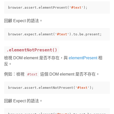
browser
.
assert
.
elementPresent
(
'
#text
'
);
回顧 Expect 的語法。
browser
.
expect
.
element
(
'
#text
'
).
to
.
be
.
present
;
.elementNotPresent()
檢視 DOM element 是否不存在，與
elementPresent
相
反。
例如：檢視
這個 DOM element 是否不存在。
#text
browser
.
assert
.
elementNotPresent
(
'
#text
'
);
回顧 Expect 的語法。