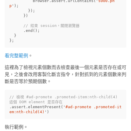
browser
.
assert
.
urlContains
(
'
s000.ph
p
'
);
});
})
// 結束 session，關閉瀏覽器
.
end
();
}
};
看完整範例
。
這裡為了檢視元素個數而去檢查最後一個元素是否存在或可
見，之後會改用客製化斷言指令，針對抓到的元素個數來判
斷是否等於預期個數。
// 檢視 #ad-promote .promoted-item:nth-child(4) 
這個 DOM element 是否存在
.
assert
.
elementPresent
(
'
#ad-promote .promoted-it
em:nth-child(4)
'
)
執行範例。