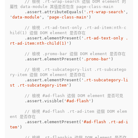
// 檢視 .rt-wrap-search 這個 DOM element 的
屬性 data-module 其值是否包含 page-class-main
.
assert
.
attributeEquals
(
'
.rt-wrap-search
'
,
'
data-module
'
,
'
page-class-main
'
)
// 檢視 .rt-ad-text-only .rt-ad-item:nth-c
hild(1) 這個 DOM element 是否存在
.
assert
.
elementPresent
(
'
.rt-ad-text-only .
rt-ad-item:nth-child(1)
'
)
// 檢視 .promo-bar 這個 DOM element 是否存在
.
assert
.
elementPresent
(
'
.promo-bar
'
)
// 檢視 .rt-subcategory-list .rt-subcatego
ry-item 這個 DOM element 是否存在
.
assert
.
elementPresent
(
'
.rt-subcategory-li
st .rt-subcategory-item
'
)
// 檢視 #ad-flash 這個 DOM element 是否可見
.
assert
.
visible
(
'
#ad-flash
'
)
// 檢視 #ad-flash .rt-ad-item 這個 DOM elem
ent 是否存在
.
assert
.
elementPresent
(
'
#ad-flash .rt-ad-i
tem
'
)
// 檢視 .rt-flagship 這個 DOM element 是否存