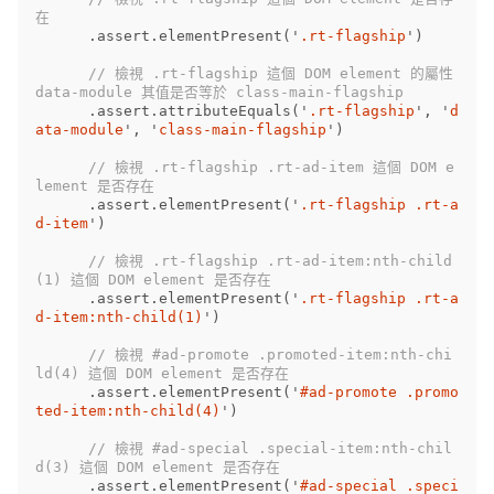
在
.
assert
.
elementPresent
(
'
.rt-flagship
'
)
// 檢視 .rt-flagship 這個 DOM element 的屬性 
data-module 其值是否等於 class-main-flagship
.
assert
.
attributeEquals
(
'
.rt-flagship
'
,
'
d
ata-module
'
,
'
class-main-flagship
'
)
// 檢視 .rt-flagship .rt-ad-item 這個 DOM e
lement 是否存在
.
assert
.
elementPresent
(
'
.rt-flagship .rt-a
d-item
'
)
// 檢視 .rt-flagship .rt-ad-item:nth-child
(1) 這個 DOM element 是否存在
.
assert
.
elementPresent
(
'
.rt-flagship .rt-a
d-item:nth-child(1)
'
)
// 檢視 #ad-promote .promoted-item:nth-chi
ld(4) 這個 DOM element 是否存在
.
assert
.
elementPresent
(
'
#ad-promote .promo
ted-item:nth-child(4)
'
)
// 檢視 #ad-special .special-item:nth-chil
d(3) 這個 DOM element 是否存在
.
assert
.
elementPresent
(
'
#ad-special .speci