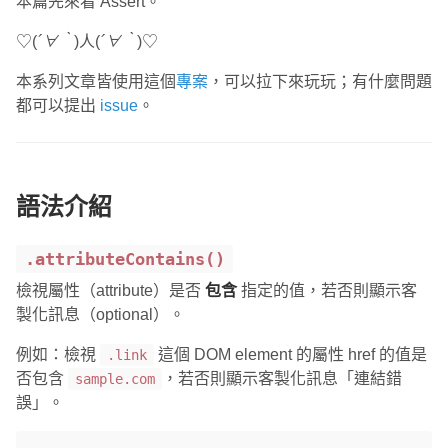
本篇先來看 Assert。
♡(
´∀｀
)人(
´∀｀
)♡
本系列文章皆使用這個
專案
，可以拉下來玩玩；有什麼問題
都可以提出
issue
。
語法介紹
.attributeContains()
檢視屬性（attribute）是否
包含
指定的值，若否則顯示客
製化訊息（optional）。
例如：檢視
這個 DOM element 的屬性 href 的值是
.link
否包含
，若否則顯示客製化訊息「連結錯
sample.com
誤」。