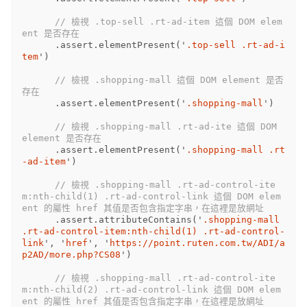
// 檢視 .top-sell .rt-ad-item 這個 DOM elem
ent 是否存在
.
assert
.
elementPresent
(
'
.top-sell .rt-ad-i
tem
'
)
// 檢視 .shopping-mall 這個 DOM element 是否
存在
.
assert
.
elementPresent
(
'
.shopping-mall
'
)
// 檢視 .shopping-mall .rt-ad-ite 這個 DOM 
element 是否存在
.
assert
.
elementPresent
(
'
.shopping-mall .rt
-ad-item
'
)
// 檢視 .shopping-mall .rt-ad-control-ite
m:nth-child(1) .rt-ad-control-link 這個 DOM elem
ent 的屬性 href 其值是否包含指定字串，在這裡是放網址
.
assert
.
attributeContains
(
'
.shopping-mall 
.rt-ad-control-item:nth-child(1) .rt-ad-control-
link
'
,
'
href
'
,
'
https://point.ruten.com.tw/ADI/a
p2AD/more.php?CS08
'
)
// 檢視 .shopping-mall .rt-ad-control-ite
m:nth-child(2) .rt-ad-control-link 這個 DOM elem
ent 的屬性 href 其值是否包含指定字串，在這裡是放網址