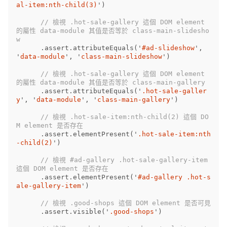
al-item:nth-child(3)
'
)
// 檢視 .hot-sale-gallery 這個 DOM element 
的屬性 data-module 其值是否等於 class-main-slidesho
w
.
assert
.
attributeEquals
(
'
#ad-slideshow
'
,
'
data-module
'
,
'
class-main-slideshow
'
)
// 檢視 .hot-sale-gallery 這個 DOM element 
的屬性 data-module 其值是否等於 class-main-gallery
.
assert
.
attributeEquals
(
'
.hot-sale-galler
y
'
,
'
data-module
'
,
'
class-main-gallery
'
)
// 檢視 .hot-sale-item:nth-child(2) 這個 DO
M element 是否存在
.
assert
.
elementPresent
(
'
.hot-sale-item:nth
-child(2)
'
)
// 檢視 #ad-gallery .hot-sale-gallery-item 
這個 DOM element 是否存在
.
assert
.
elementPresent
(
'
#ad-gallery .hot-s
ale-gallery-item
'
)
// 檢視 .good-shops 這個 DOM element 是否可見
.
assert
.
visible
(
'
.good-shops
'
)