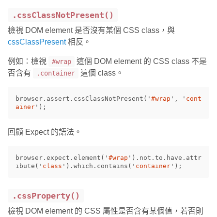
.cssClassNotPresent()
檢視 DOM element 是否沒有某個 CSS class，與
cssClassPresent
相反。
例如：檢視
這個 DOM element 的 CSS class 不是
#wrap
否含有
這個 class。
.container
browser
.
assert
.
cssClassNotPresent
(
'
#wrap
'
,
'
cont
ainer
'
);
回顧 Expect 的語法。
browser
.
expect
.
element
(
'
#wrap
'
).
not
.
to
.
have
.
attr
ibute
(
'
class
'
).
which
.
contains
(
'
container
'
);
.cssProperty()
檢視 DOM element 的 CSS 屬性是否含有某個值，若否則