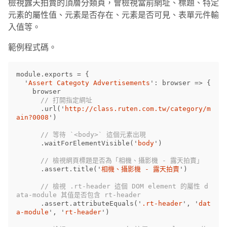
檢視露天拍賣的頂層分類頁，會檢視當前網址、標題、特定
元素的屬性值、元素是否存在、元素是否可見、表單元件輸
入值等。
範例程式碼。
module
.
exports
=
{
'
Assert Categoty Advertisements
'
:
browser
=>
{
browser
// 打開指定網址
.
url
(
'
http://class.ruten.com.tw/category/m
ain?0008
'
)
// 等待 `<body>` 這個元素出現
.
waitForElementVisible
(
'
body
'
)
// 檢視網頁標題是否為「相機、攝影機 - 露天拍賣」
.
assert
.
title
(
'
相機、攝影機 - 露天拍賣
'
)
// 檢視 .rt-header 這個 DOM element 的屬性 d
ata-module 其值是否包含 rt-header
.
assert
.
attributeEquals
(
'
.rt-header
'
,
'
dat
a-module
'
,
'
rt-header
'
)