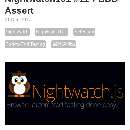
Assert
21 Dec 2017
Nightwatch
Nightwatch101
Selenium
End-to-End Testing
端對端測試