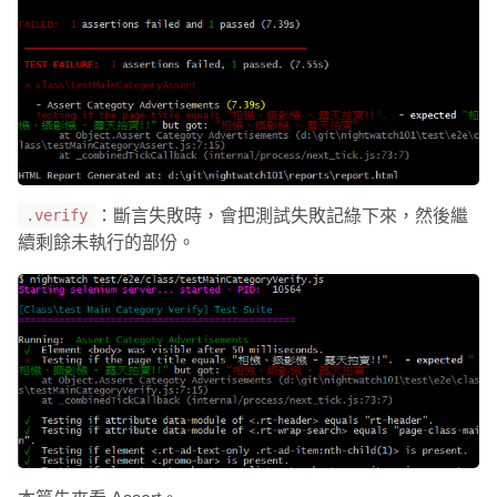
：斷言失敗時，會把測試失敗記綠下來，然後繼
.verify
續剩餘未執行的部份。