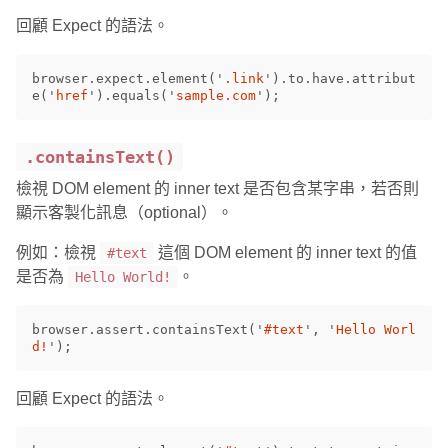
回顧 Expect 的語法。
browser
.
expect
.
element
(
'
.link
'
).
to
.
have
.
attribut
e
(
'
href
'
).
equals
(
'
sample.com
'
);
.containsText()
檢視 DOM element 的 inner text 是否包含某字串，若否則
顯示客製化訊息（optional）。
例如：檢視
這個 DOM element 的 inner text 的值
#text
是否為
。
Hello World!
browser
.
assert
.
containsText
(
'
#text
'
,
'
Hello Worl
d!
'
);
回顧 Expect 的語法。