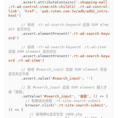
.
assert
.
attributeContains
(
'
.shopping-mall 
.rt-ad-control-item:nth-child(2) .rt-ad-control-
link
'
,
'
href
'
,
'
pub.ruten.com.tw/adb/ad02_intro.
html
'
)
// 檢視 .rt-ad-search-keyword 這個 DOM elem
ent 是否存在
.
assert
.
elementPresent
(
'
.rt-ad-search-keyw
ord
'
)
// 檢視 .rt-ad-search-keyword .rt-ad-item 
這個 DOM element 是否存在
.
assert
.
elementPresent
(
'
.rt-ad-search-keyw
ord .rt-ad-item
'
)
// 檢視 #search_input 這個 DOM element 其值
是否為空字串
.
assert
.
value
(
'
#search_input
'
,
''
)
// 對 #search_input 這個 DOM element 鍵入字
串「蛋糕」
.
setValue
(
'
#search_input
'
,
'
蛋糕
'
,
()
=>
{
// 點擊送出按鈕 .rt-site-search-submit
browser
.
click
(
'
.rt-site-search-submit
'
,
()
=>
{
// 檢視網址是否包含 s000.php