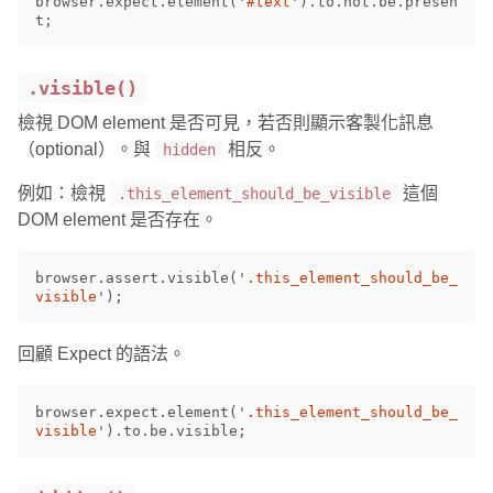
browser
.
expect
.
element
(
'
#text
'
).
to
.
not
.
be
.
presen
t
;
.visible()
檢視 DOM element 是否可見，若否則顯示客製化訊息
（optional）。與
相反。
hidden
例如：檢視
這個
.this_element_should_be_visible
DOM element 是否存在。
browser
.
assert
.
visible
(
'
.this_element_should_be_
visible
'
);
回顧 Expect 的語法。
browser
.
expect
.
element
(
'
.this_element_should_be_
visible
'
).
to
.
be
.
visible
;