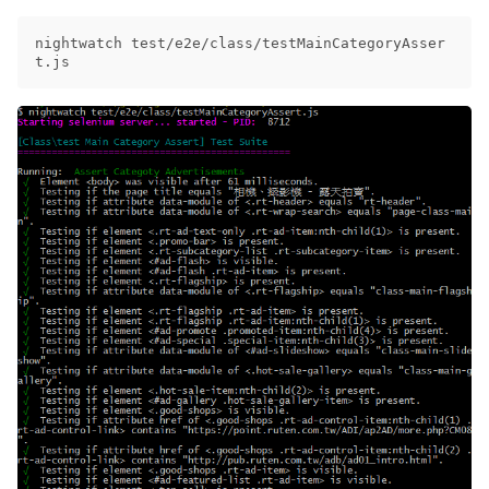
nightwatch test/e2e/class/testMainCategoryAsser