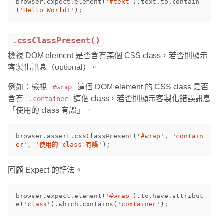
browser
.
expect
.
element
(
'
#text
'
).
text
.
to
.
contain
(
'
Hello World!
'
);
.cssClassPresent()
檢視 DOM element 是否含有某個 CSS class，若否則顯示
客製化訊息（optional）。
例如：檢視
這個 DOM element 的 CSS class 是否
#wrap
含有
這個 class，若否則顯示客製化錯誤訊息
.container
「使用的 class 有誤」。
browser
.
assert
.
cssClassPresent
(
'
#wrap
'
,
'
contain
er
'
,
'
使用的 class 有誤
'
);
回顧 Expect 的語法。
browser
.
expect
.
element
(
'
#wrap
'
).
to
.
have
.
attribut
e
(
'
class
'
).
which
.
contains
(
'
container
'
);