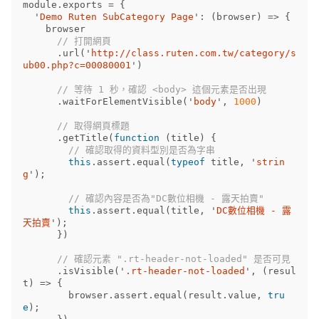
module
.
exports
=
{
'
Demo Ruten SubCategory Page
'
:
(
browser
)
=>
{
browser
// 打開網頁
.
url
(
'
http://class.ruten.com.tw/category/s
ub00.php?c=00080001
'
)
// 等待 1 秒，確認 <body> 這個元素是否出現
.
waitForElementVisible
(
'
body
'
,
1000
)
// 取得網頁標題
.
getTitle
(
function
(
title
)
{
// 確認取得的資料型別是否為字串
this
.
assert
.
equal
(
typeof
title
,
'
strin
g
'
);
// 確認內容是否為"DC數位相機 - 露天拍賣"
this
.
assert
.
equal
(
title
,
'
DC數位相機 - 露
天拍賣
'
);
})
// 確認元素 ".rt-header-not-loaded" 是否可見
.
isVisible
(
'
.rt-header-not-loaded
'
,
(
resul
t
)
=>
{
browser
.
assert
.
equal
(
result
.
value
,
tru
e
);