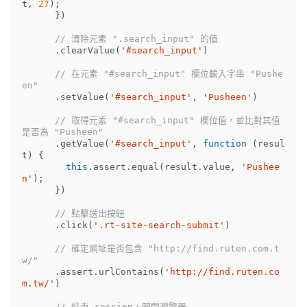
t
,
27
);
})
// 清除元素 ".search_input" 的值
.
clearValue
(
'
#search_input
'
)
// 在元素 "#search_input" 欄位輸入字串 "Pushe
en"
.
setValue
(
'
#search_input
'
,
'
Pusheen
'
)
// 取得元素 "#search_input" 欄位值，並比對其值
是否為 "Pusheen"
.
getValue
(
'
#search_input
'
,
function
(
resul
t
)
{
this
.
assert
.
equal
(
result
.
value
,
'
Pushee
n
'
);
})
// 點擊送出按鈕
.
click
(
'
.rt-site-search-submit
'
)
// 確定網址是否包含 "http://find.ruten.com.t
w/"
.
assert
.
urlContains
(
'
http://find.ruten.co
m.tw/
'
)
// 結束 session，關閉瀏覽器