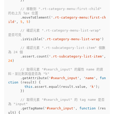
})
// 移動到 ".rt-category-menu:first-child" 
的右上方 5px 位置
.
moveToElement
(
'
.rt-category-menu:first-ch
ild
'
,
5
,
5
)
// 確認元素 ".rt-category-menu-list-wrap" 
是否可見
.
isVisible
(
'
.rt-category-menu-list-wrap
'
)
// 確認元素 ".rt-subcategory-list-item" 個數
為 24 個
.
assert
.
count
(
'
.rt-subcategory-list-item
'
,
24
)
// 取得元素 "#search_input" 的屬性 name 的資
料，並比對其值是否為 "k"
.
getAttribute
(
'
#search_input
'
,
'
name
'
,
fun
ction
(
result
)
{
this
.
assert
.
equal
(
result
.
value
,
'
k
'
);
})
// 取得元素 "#search_input" 的 tag name 是否
為 "input"
.
getTagName
(
'
#search_input
'
,
function
(
res
ult
)
{