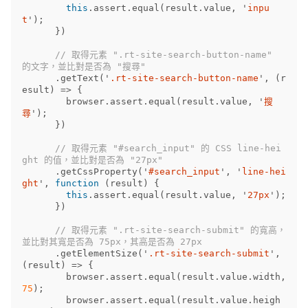
this
.
assert
.
equal
(
result
.
value
,
'
inpu
t
'
);
})
// 取得元素 ".rt-site-search-button-name" 
的文字，並比對是否為 "搜尋"
.
getText
(
'
.rt-site-search-button-name
'
,
(
r
esult
)
=>
{
browser
.
assert
.
equal
(
result
.
value
,
'
搜
尋
'
);
})
// 取得元素 "#search_input" 的 CSS line-hei
ght 的值，並比對是否為 "27px"
.
getCssProperty
(
'
#search_input
'
,
'
line-hei
ght
'
,
function
(
result
)
{
this
.
assert
.
equal
(
result
.
value
,
'
27px
'
);
})
// 取得元素 ".rt-site-search-submit" 的寬高，
並比對其寬是否為 75px，其高是否為 27px
.
getElementSize
(
'
.rt-site-search-submit
'
,
(
result
)
=>
{
browser
.
assert
.
equal
(
result
.
value
.
width
,
75
);
browser
.
assert
.
equal
(
result
.
value
.
heigh