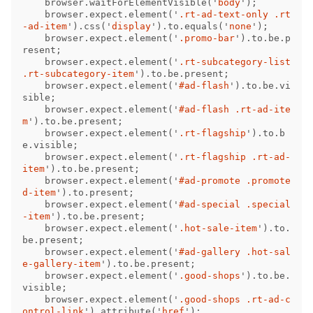
browser
.
waitForElementVisible
(
'
body
'
);
browser
.
expect
.
element
(
'
.rt-ad-text-only .rt
-ad-item
'
).
css
(
'
display
'
).
to
.
equals
(
'
none
'
);
browser
.
expect
.
element
(
'
.promo-bar
'
).
to
.
be
.
p
resent
;
browser
.
expect
.
element
(
'
.rt-subcategory-list 
.rt-subcategory-item
'
).
to
.
be
.
present
;
browser
.
expect
.
element
(
'
#ad-flash
'
).
to
.
be
.
vi
sible
;
browser
.
expect
.
element
(
'
#ad-flash .rt-ad-ite
m
'
).
to
.
be
.
present
;
browser
.
expect
.
element
(
'
.rt-flagship
'
).
to
.
b
e
.
visible
;
browser
.
expect
.
element
(
'
.rt-flagship .rt-ad-
item
'
).
to
.
be
.
present
;
browser
.
expect
.
element
(
'
#ad-promote .promote
d-item
'
).
to
.
present
;
browser
.
expect
.
element
(
'
#ad-special .special
-item
'
).
to
.
be
.
present
;
browser
.
expect
.
element
(
'
.hot-sale-item
'
).
to
.
be
.
present
;
browser
.
expect
.
element
(
'
#ad-gallery .hot-sal
e-gallery-item
'
).
to
.
be
.
present
;
browser
.
expect
.
element
(
'
.good-shops
'
).
to
.
be
.
visible
;
browser
.
expect
.
element
(
'
.good-shops .rt-ad-c
ontrol-link
'
).
attribute
(
'
href
'
);