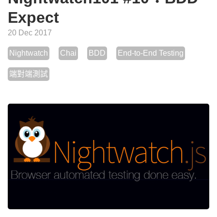
Expect
20 Dec 2017
Nightwatch
Chai
BDD
End-to-End Testing
端對端測試