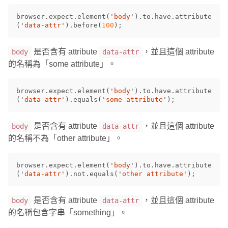
browser
.
expect
.
element
(
'
body
'
).
to
.
have
.
attribute
(
'
data-attr
'
).
before
(
100
);
是否含有 attribute
，並且這個 attribute
body
data-attr
的名稱為「some attribute」。
browser
.
expect
.
element
(
'
body
'
).
to
.
have
.
attribute
(
'
data-attr
'
).
equals
(
'
some attribute
'
);
是否含有 attribute
，並且這個 attribute
body
data-attr
的名稱不為「other attribute」。
browser
.
expect
.
element
(
'
body
'
).
to
.
have
.
attribute
(
'
data-attr
'
).
not
.
equals
(
'
other attribute
'
);
是否含有 attribute
，並且這個 attribute
body
data-attr
的名稱包含字串「something」。