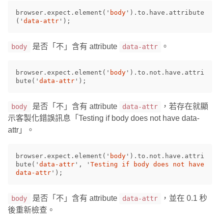
browser
.
expect
.
element
(
'
body
'
).
to
.
have
.
attribute
(
'
data-attr
'
);
是否「不」含有 attribute
。
body
data-attr
browser
.
expect
.
element
(
'
body
'
).
to
.
not
.
have
.
attri
bute
(
'
data-attr
'
);
是否「不」含有 attribute
，若存在就顯
body
data-attr
示客製化錯誤訊息「Testing if body does not have data-
attr」。
browser
.
expect
.
element
(
'
body
'
).
to
.
not
.
have
.
attri
bute
(
'
data-attr
'
,
'
Testing if body does not have 
data-attr
'
);
是否「不」含有 attribute
，並在 0.1 秒
body
data-attr
後重新檢查。