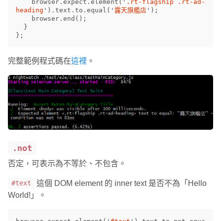
browser
.
expect
.
element
(
'
.rt-flagship .rt-ad-
heading
'
).
text
.
to
.
equal
(
'
露天旗艦店
'
);
browser
.
end
();
}
};
完整範例程式碼在
這裡
。
.not
否定，可表示為不等於、不包含。
這個 DOM element 的 inner text 是否不為「Hello
#text
World!」。