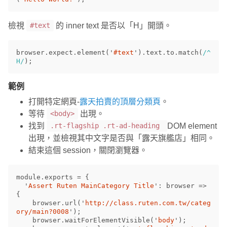
檢視
的 inner text 是否以「H」開頭。
#text
browser
.
expect
.
element
(
'
#text
'
).
text
.
to
.
match
(
/^
H/
);
範例
打開特定網頁-
露天拍賣的頂層分類頁
。
等待
出現。
<body>
找到
DOM element
.rt-flagship .rt-ad-heading
出現，並檢視其中文字是否與「露天旗艦店」相同。
結束這個 session，關閉瀏覽器。
module
.
exports
=
{
'
Assert Ruten MainCategory Title
'
:
browser
=>
{
browser
.
url
(
'
http://class.ruten.com.tw/categ
ory/main?0008
'
);
browser
.
waitForElementVisible
(
'
body
'
);