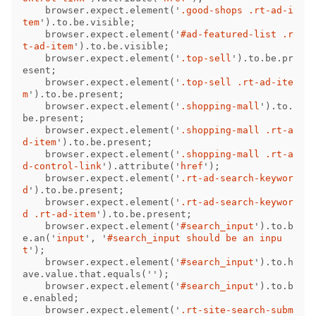
browser
.
expect
.
element
(
'
.good-shops .rt-ad-i
tem
'
).
to
.
be
.
visible
;
browser
.
expect
.
element
(
'
#ad-featured-list .r
t-ad-item
'
).
to
.
be
.
visible
;
browser
.
expect
.
element
(
'
.top-sell
'
).
to
.
be
.
pr
esent
;
browser
.
expect
.
element
(
'
.top-sell .rt-ad-ite
m
'
).
to
.
be
.
present
;
browser
.
expect
.
element
(
'
.shopping-mall
'
).
to
.
be
.
present
;
browser
.
expect
.
element
(
'
.shopping-mall .rt-a
d-item
'
).
to
.
be
.
present
;
browser
.
expect
.
element
(
'
.shopping-mall .rt-a
d-control-link
'
).
attribute
(
'
href
'
);
browser
.
expect
.
element
(
'
.rt-ad-search-keywor
d
'
).
to
.
be
.
present
;
browser
.
expect
.
element
(
'
.rt-ad-search-keywor
d .rt-ad-item
'
).
to
.
be
.
present
;
browser
.
expect
.
element
(
'
#search_input
'
).
to
.
b
e
.
an
(
'
input
'
,
'
#search_input should be an inpu
t
'
);
browser
.
expect
.
element
(
'
#search_input
'
).
to
.
h
ave
.
value
.
that
.
equals
(
''
);
browser
.
expect
.
element
(
'
#search_input
'
).
to
.
b
e
.
enabled
;
browser
.
expect
.
element
(
'
.rt-site-search-subm