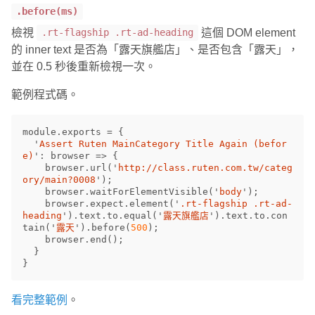
.before(ms)
檢視
這個 DOM element
.rt-flagship .rt-ad-heading
的 inner text 是否為「露天旗艦店」、是否包含「露天」，
並在 0.5 秒後重新檢視一次。
範例程式碼。
module
.
exports
=
{
'
Assert Ruten MainCategory Title Again (befor
e)
'
:
browser
=>
{
browser
.
url
(
'
http://class.ruten.com.tw/categ
ory/main?0008
'
);
browser
.
waitForElementVisible
(
'
body
'
);
browser
.
expect
.
element
(
'
.rt-flagship .rt-ad-
heading
'
).
text
.
to
.
equal
(
'
露天旗艦店
'
).
text
.
to
.
con
tain
(
'
露天
'
).
before
(
500
);
browser
.
end
();
}
}
看完整範例
。