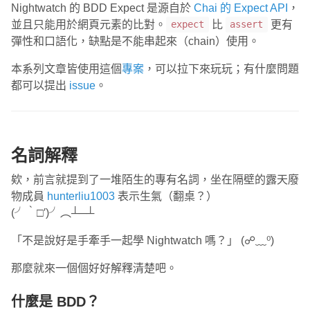
Nightwatch 的 BDD Expect 是源自於
Chai 的 Expect API
，
並且只能用於網頁元素的比對。
比
更有
expect
assert
彈性和口語化，缺點是不能串起來（chain）使用。
本系列文章皆使用這個
專案
，可以拉下來玩玩；有什麼問題
都可以提出
issue
。
名詞解釋
欸，前言就提到了一堆陌生的專有名詞，坐在隔壁的露天廢
物成員
hunterliu1003
表示生氣（翻桌？）
(╯‵□′)╯︵┴─┴
「不是說好是手牽手一起學 Nightwatch 嗎？」 (☍﹏⁰)
那麼就來一個個好好解釋清楚吧。
什麼是 BDD？