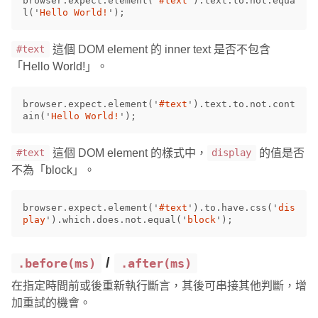
browser
.
expect
.
element
(
'
#text
'
).
text
.
to
.
not
.
equa
l
(
'
Hello World!
'
);
這個 DOM element 的 inner text 是否不包含
#text
「Hello World!」。
browser
.
expect
.
element
(
'
#text
'
).
text
.
to
.
not
.
cont
ain
(
'
Hello World!
'
);
這個 DOM element 的樣式中，
的值是否
#text
display
不為「block」。
browser
.
expect
.
element
(
'
#text
'
).
to
.
have
.
css
(
'
dis
play
'
).
which
.
does
.
not
.
equal
(
'
block
'
);
/
.before(ms)
.after(ms)
在指定時間前或後重新執行斷言，其後可串接其他判斷，增
加重試的機會。