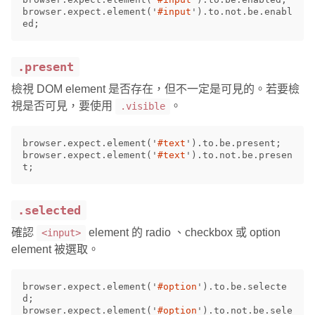
browser
.
expect
.
element
(
'
#input
'
).
to
.
not
.
be
.
enabl
ed
;
.present
檢視 DOM element 是否存在，但不一定是可見的。若要檢
視是否可見，要使用
。
.visible
browser
.
expect
.
element
(
'
#text
'
).
to
.
be
.
present
;
browser
.
expect
.
element
(
'
#text
'
).
to
.
not
.
be
.
presen
t
;
.selected
確認
element 的 radio 、checkbox 或 option
<input>
element 被選取。
browser
.
expect
.
element
(
'
#option
'
).
to
.
be
.
selecte
d
;
browser
.
expect
.
element
(
'
#option
'
).
to
.
not
.
be
.
sele