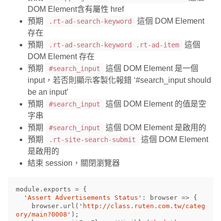
DOM Element含有屬性 href
預期
這個 DOM Element
.rt-ad-search-keyword
存在
預期
這個
.rt-ad-search-keyword .rt-ad-item
DOM Element 存在
預期
這個 DOM Element 是一個
#search_input
input，若否則顯示客製化報錯 ‘#search_input should
be an input’
預期
這個 DOM Element 的值是空
#search_input
字串
預期
這個 DOM Element 是啟用的
#search_input
預期
這個 DOM Element
.rt-site-search-submit
是啟用的
結束 session，關閉瀏覽器
module
.
exports
=
{
'
Assert Advertisements Status
'
:
browser
=>
{
browser
.
url
(
'
http://class.ruten.com.tw/categ
ory/main?0008
'
);