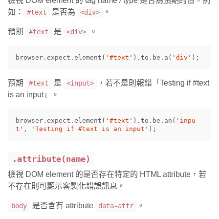
檢視 DOM element 的 tag name / type 是否為預期的值。例
如：
是否為
。
#text
<div>
預期
是
。
#text
<div>
browser
.
expect
.
element
(
'
#text
'
).
to
.
be
.
a
(
'
div
'
);
預期
是
，若不是則報錯「Testing if #text
#text
<input>
is an input」。
browser
.
expect
.
element
(
'
#text
'
).
to
.
be
.
an
(
'
inpu
t
'
,
'
Testing if #text is an input
'
);
.attribute(name)
檢視 DOM element 的是否存在特定的 HTML attribute，若
不存在則可顯示客製化錯誤訊息。
是否含有 attribute
。
body
data-attr