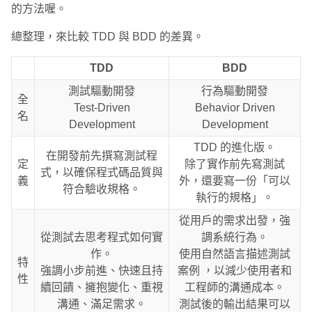
的方法喔。
總整理，來比較 TDD 與 BDD 的差異。
TDD
BDD
測試驅動開發
行為驅動開發
全
Test-Driven
Behavior Driven
名
Development
Development
TDD 的進化版。
在開發前先撰寫測試程
定
除了實作前先寫測試
式，以確保程式碼品質與
義
外，還要寫一份「可以
符合驗收規格。
執行的規格」。
從用戶的需求出發，強
從測試去思考程式如何實
調系統行為。
作。
使用自然語言描述測試
特
強調小步前進、快速且持
案例 ，以減少使用者和
性
續回饋、擁抱變化、重視
工程師的溝通成本。
溝通、滿足需求。
測試後的輸出結果可以