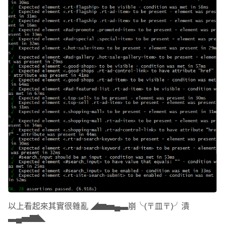
以上看起來其實很雜亂 ◢▆▅▄▃崩╰(〒皿〒)╯潰
▃▄▅▇◣