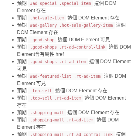
預期
這個 DOM
#ad-special .special-item
Element 存在
預期
這個 DOM Element 存在
.hot-sale-item
預期
這個
#ad-gallery .hot-sale-gallery-item
DOM Element 存在
預期
這個 DOM Element 可見
.good-shop
預期
這個 DOM
.good-shops .rt-ad-control-link
Element含有屬性 href
預期
這個 DOM Element
.good-shops .rt-ad-item
可見
預期
這個 DOM
#ad-featured-list .rt-ad-item
Element 可見
預期
這個 DOM Element 存在
.top-sell
預期
這個 DOM Element
.top-sell .rt-ad-item
存在
預期
這個 DOM Element 存在
.shopping-mall
預期
這個 DOM
.shopping-mall .rt-ad-item
Element 存在
預期
這個
.shopping-mall .rt-ad-control-link