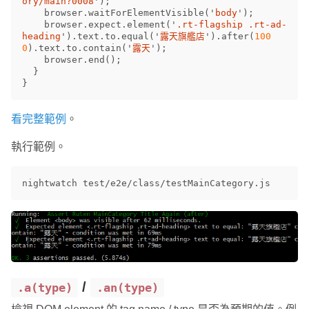
ory/main?0008
'
);
browser
.
waitForElementVisible
(
'
body
'
);
browser
.
expect
.
element
(
'
.rt-flagship .rt-ad-
heading
'
).
text
.
to
.
equal
(
'
露天旗艦店
'
).
after
(
100
0
).
text
.
to
.
contain
(
'
露天
'
);
browser
.
end
();
}
}
看完整範例
。
執行範例。
/
.a(type)
.an(type)