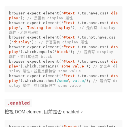
browser
.
expect
.
element
(
'
#text
'
).
to
.
have
.
css
(
'
dis
play
'
);
// 是否有 display 屬性
browser
.
expect
.
element
(
'
#text
'
).
to
.
have
.
css
(
'
dis
play
'
,
'
Testing for display
'
);
// 是否有 display 
屬性，若無則報錯
browser
.
expect
.
element
(
'
#text
'
).
to
.
not
.
have
.
css
(
'
display
'
);
// 是否沒有 display 屬性
browser
.
expect
.
element
(
'
#text
'
).
to
.
have
.
css
(
'
dis
play
'
).
which
.
equals
(
'
block
'
);
// 是否有 display 
屬性，並且其值為 block
browser
.
expect
.
element
(
'
#text
'
).
to
.
have
.
css
(
'
dis
play
'
).
which
.
contains
(
'
some value
'
);
// 是否有 di
splay 屬性，並且其值包含 some value
browser
.
expect
.
element
(
'
#text
'
).
to
.
have
.
css
(
'
dis
play
'
).
which
.
matches
(
/some
\ 
value/
);
// 是否有 di
splay 屬性，並且其值包含 some value
.enabled
檢視 DOM element 目前是否 enabled。
browser
.
expect
.
element
(
'
#input
'
).
to
.
be
.
enabled
;