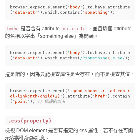
browser
.
expect
.
element
(
'
body
'
).
to
.
have
.
attribute
(
'
data-attr
'
).
which
.
contains
(
'
something
'
);
是否含有 attribute
，並且這個 attribute
body
data-attr
的名稱以字串「something else」為開頭。
browser
.
expect
.
element
(
'
body
'
).
to
.
have
.
attribute
(
'
data-attr
'
).
which
.
matches
(
/^something
\ 
else/
);
這是錯的，因為只能檢查屬性是否存在，而不是檢查其值。
browser
.
expect
.
element
(
'
.good-shops .rt-ad-contr
ol-link:nth-child(2)
'
).
attribute
(
'
href
'
).
contain
(
'
point
'
);
// 錯誤的寫法
.css(property)
檢視 DOM element 是否有指定的 css 屬性，若不存在可顯
示客製化錯誤訊息。