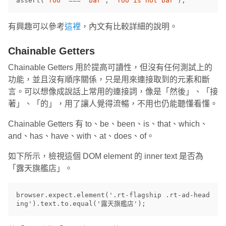
assert
(
'
foo
'
===
'
bar
'
,
'
foo is not bar
'
);
有興趣可以參考
這裡
，內文有比較詳細的說明。
Chainable Getters
Chainable Getters 用於提高可讀性，但沒有任何測試上的
功能，並且沒有順序關係，只是用來連接取到的元素和斷
言。可以想像成說話上常用的連接詞，像是「然後」、「接
著」、「的」，用了讓人覺得流暢，不用也仍能聽懂看懂。
Chainable Getters 有 to、be、been、is、that、which、
and、has、have、with、at、does、of。
如下所示，檢視這個 DOM element 的 inner text 是否為
「露天旗艦店」。
browser.expect.element('.rt-flagship .rt-ad-head