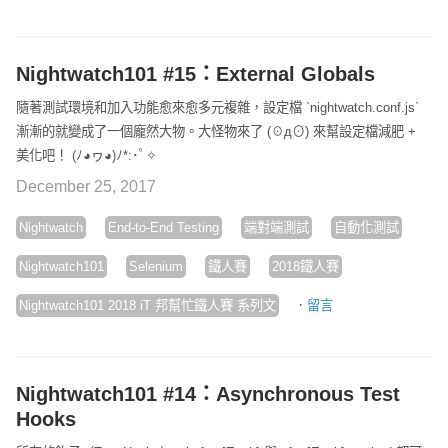
Nightwatch101 #15：External Globals
隨著測試環境和加入功能愈來愈多元複雜，設定檔 `nightwatch.conf.js`
漸漸的就變成了一個龐然大物。大怪物來了 (☉д⊙) 來幫設定檔減肥 +
美化吧！ (ﾉ◕ヮ◕)ﾉ*:･ﾟ✧
December 25, 2017
Nightwatch
End-to-End Testing
端對端測試
自動化測試
Nightwatch101
Selenium
鐵人賽
2018鐵人賽
·
Nightwatch101 2018 iT 邦幫忙鐵人賽 系列文
留言
Nightwatch101 #14：Asynchronous Test
Hooks