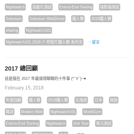
Nightwatch
自動化測試
End-to-End Testing
端對端測試
Selenium
Selenium WebDriver
鐵人賽
2018鐵人賽
sharing
Nightwatch101
·
Nightwatch101 2018 iT 邦幫忙鐵人賽 系列文
留言
2017 總回顧
這是我在 2017 年最值得聊聊的十件事 (*´∀`)~♥
February 15, 2018
年度回顧
鐵人賽
2018鐵人賽
北海道
日本
旅遊
職涯
Modern Web
Nightwatch101
WorldGym
End-to-End Testing
Nightwatch
Unit Test
單元測試