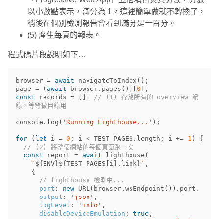
以小數點表示，滿分為 1。這裡簡單做就不轉換了，
稍後在個別檢測報告會看到滿分是一百分。
(5) 產生每頁的報表。
程式碼片段說明如下…
browser
=
await
navigateToIndex
();
page
=
(
await
browser
.
pages
())[
0
];
const
records
=
[];
// (1) 存放所有的 overview 紀
錄，等等做目錄用
console
.
log
(
'
Running Lighthouse...
'
);
for
(
let
i
=
0
;
i
<
TEST_PAGES
.
length
;
i
+=
1
)
{
// (2) 將整個網站的每個頁面跑一次
const
report
=
await
lighthouse
(
`
${
ENV
}${
TEST_PAGES
[
i
].
link
}
`
,
{
// lighthouse 檢測中...
port
:
new
URL
(
browser
.
wsEndpoint
()).
port
,
output
:
'
json
'
,
logLevel
:
'
info
'
,
disableDeviceEmulation
:
true
,