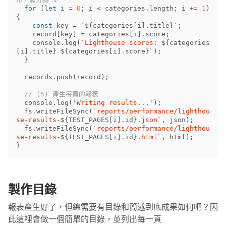
for
(
let
i
=
0
;
i
<
categories
.
length
;
i
+=
1
)
{
const
key
=
`
${
categories
[
i
].
title
}
`
;
record
[
key
]
=
categories
[
i
].
score
;
console
.
log
(
`Lighthouse scores: 
${
categories
[
i
].
title
}
${
categories
[
i
].
score
}
`
);
}
records
.
push
(
record
);
// (5) 產生每頁的報表
console
.
log
(
'
Writing results...
'
);
fs
.
writeFileSync
(
`reports/performance/lighthou
se-results-
${
TEST_PAGES
[
i
].
id
}
.json`
,
json
);
fs
.
writeFileSync
(
`reports/performance/lighthou
se-results-
${
TEST_PAGES
[
i
].
id
}
.html`
,
html
);
}
製作目錄
報表產生好了，但總需要有目錄和簡述到底成果如何吧？因
此這裡會做一個簡單的目錄，並列出每一頁