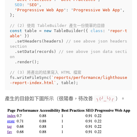
SEO
:
'
SEO
'
,
'
Progressive Web App
'
:
'
Progressive Web App
'
,
};
// (2) 使用 TableBuilder 產生一份簡單的目錄
const
table
=
new
TableBuilder
({
class
:
'
repor-t
able
'
})
.
setHeaders
(
headers
)
// see above json headers 
section
.
setData
(
records
)
// see above json data secti
on
.
render
();
// (3) 將產出的結果寫入 HTML 檔案
fs
.
writeFileSync
(
`reports/performance/lighthouse
-report-index.html`
,
table
);
產生的目錄如下圖所示（很陽春，待改善
）。
╮(╯_╰)╭