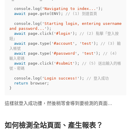
console
.
log
(
'
Navigating to index...
'
);
await
page
.
goto
(
ENV
);
// (1) 到達首頁
console
.
log
(
'
Starting login, entering username 
and password...
'
);
await
page
.
click
(
'
#login
'
);
// (2) 點擊「登入按
鈕」
await
page
.
type
(
'
#account
'
,
'
test
'
);
// (3) 輸
入帳號
await
page
.
type
(
'
#password
'
,
'
test
'
);
// (4) 
輸入密碼
await
page
.
click
(
'
#submit
'
);
// (5) 送出輸入的帳
號、密碼
console
.
log
(
'
Login success!
'
);
// 登入成功
return
browser
;
}
這樣就登入成功摟，然後稍等會導到要檢測的頁面…
如何檢測全站頁面、產生報表？