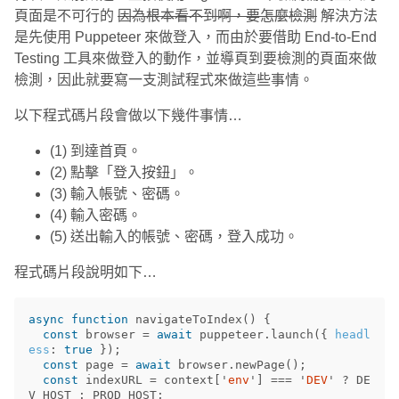
頁面是不可行的
因為根本看不到啊，要怎麼檢測
解決方法
是先使用 Puppeteer 來做登入，而由於要借助 End-to-End
Testing 工具來做登入的動作，並導頁到要檢測的頁面來做
檢測，因此就要寫一支測試程式來做這些事情。
以下程式碼片段會做以下幾件事情…
(1) 到達首頁。
(2) 點擊「登入按鈕」。
(3) 輸入帳號、密碼。
(4) 輸入密碼。
(5) 送出輸入的帳號、密碼，登入成功。
程式碼片段說明如下…
async
function
navigateToIndex
()
{
const
browser
=
await
puppeteer
.
launch
({
headl
ess
:
true
});
const
page
=
await
browser
.
newPage
();
const
indexURL
=
context
[
'
env
'
]
===
'
DEV
'
?
DE
V_HOST
:
PROD_HOST
;