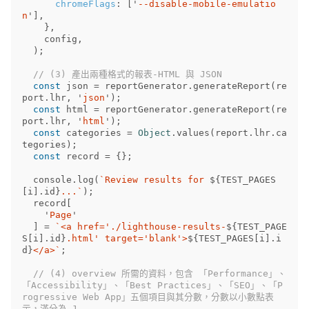
chromeFlags
:
[
'
--disable-mobile-emulatio
n
'
],
},
config
,
);
// (3) 產出兩種格式的報表-HTML 與 JSON
const
json
=
reportGenerator
.
generateReport
(
re
port
.
lhr
,
'
json
'
);
const
html
=
reportGenerator
.
generateReport
(
re
port
.
lhr
,
'
html
'
);
const
categories
=
Object
.
values
(
report
.
lhr
.
ca
tegories
);
const
record
=
{};
console
.
log
(
`Review results for 
${
TEST_PAGES
[
i
].
id
}
...`
);
record
[
'
Page
'
]
=
`<a href='./lighthouse-results-
${
TEST_PAGE
S
[
i
].
id
}
.html' target='blank'>
${
TEST_PAGES
[
i
].
i
d
}
</a>`
;
// (4) overview 所需的資料，包含 「Performance」、
「Accessibility」、「Best Practices」、「SEO」、「P
rogressive Web App」五個項目與其分數，分數以小數點表
示，滿分為 1