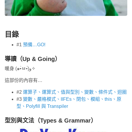
目錄
#1
預備…GO!
導讀（Up & Going）
暖身 (๑•̀ㅂ•́)و✧
這部份的內容有…
#2
運算子、運算式、值與型別、變數、條件式、迴圈
#3
變數、嚴格模式、IIFEs、閉包、模組、this、原
型、Polyfill 與 Transpiler
型別與文法（Types & Grammar）