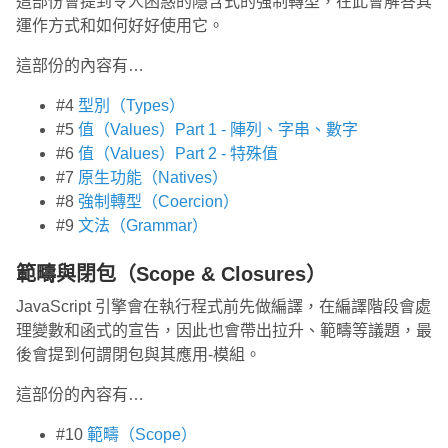
這部份會提到令人困惑的隱含式的強制轉型，在此會解答其
運作方式和如何好好使用它。
這部份的內容有…
#4
型別（Types）
#5
值（Values）Part 1 - 陣列、字串、數字
#6
值（Values）Part 2 - 特殊值
#7
原生功能（Natives）
#8
強制轉型（Coercion）
#9
文法（Grammar）
範疇與閉包（Scope & Closures）
JavaScript 引擎會在執行程式前先做編譯，在編譯階段會處
理變數和函式的宣告，因此也會帶出拉升、範疇等議題，最
後會提到何謂閉包與其應用-模組。
這部份的內容有…
#10
範疇（Scope）