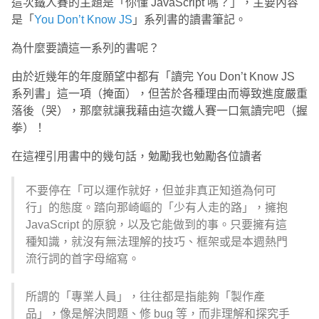
這次鐵人賽的主題是「你懂 JavaScript 嗎？」，主要內容
是「
You Don’t Know JS
」系列書的讀書筆記。
為什麼要讀這一系列的書呢？
由於近幾年的年度願望中都有「讀完 You Don’t Know JS
系列書」這一項（掩面），但苦於各種理由而導致進度嚴重
落後（哭），那麼就讓我藉由這次鐵人賽一口氣讀完吧（握
拳）！
在這裡引用書中的幾句話，勉勵我也勉勵各位讀者
不要停在「可以運作就好，但並非真正知道為何可
行」的態度。踏向那崎嶇的「少有人走的路」，擁抱
JavaScript 的原貌，以及它能做到的事。只要擁有這
種知識，就沒有無法理解的技巧、框架或是本週熱門
流行詞的首字母縮寫。
所謂的「專業人員」，往往都是指能夠「製作產
品」，像是解決問題、修 bug 等，而非理解和探究手