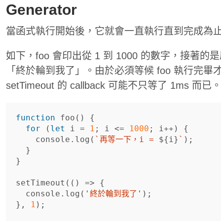
Generator
當函式執行開始後，它就會一直執行直到完成為
如下，foo 會印出從 1 到 1000 的數字，接著
「終於輪到我了」。由於必須等候 foo 執行完
setTimeout 的 callback 可能不只等了 1ms 而已
function
foo
()
{
for
(
let
i
=
1
;
i
<=
1000
;
i
++
)
{
console
.
log
(
`再等一下，i = 
${
i
}
`
);
}
}
setTimeout
(()
=>
{
console
.
log
(
'
終於輪到我了
'
);
},
1
);