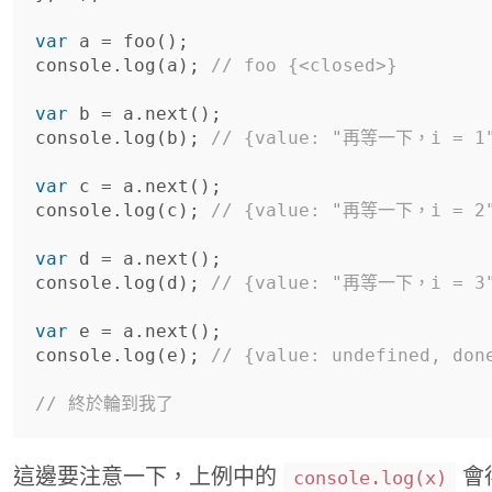
var
a
=
foo
();
console
.
log
(
a
);
// foo {<closed>}
var
b
=
a
.
next
();
console
.
log
(
b
);
// {value: "再等一下，i = 1"
var
c
=
a
.
next
();
console
.
log
(
c
);
// {value: "再等一下，i = 2"
var
d
=
a
.
next
();
console
.
log
(
d
);
// {value: "再等一下，i = 3"
var
e
=
a
.
next
();
console
.
log
(
e
);
// {value: undefined, don
// 終於輪到我了
這邊要注意一下，上例中的
會得
console.log(x)