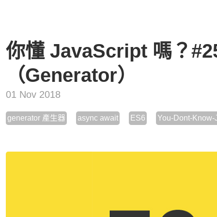
你懂 JavaScript 嗎？#
（Generator）
01 Nov 2018
generator 產生器
async await
ES6
You-Dont-Know-