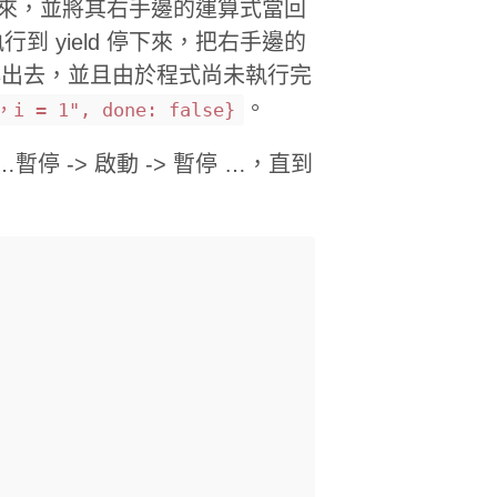
停下來，並將其右手邊的運算式當回
 yield 停下來，把右手邊的
回傳出去，並且由於程式尚未執行完
。
i = 1", done: false}
停 -> 啟動 -> 暫停 …，直到