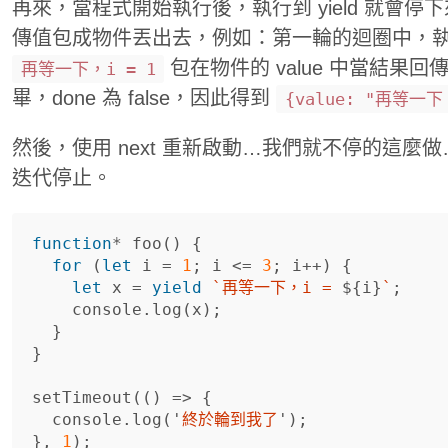
再來，當程式開始執行後，執行到 yield 就會
傳值包成物件丟出去，例如：第一輪的迴圈中，執行到
包在物件的 value 中當結果
再等一下，i = 1
畢，done 為 false，因此得到
{value: "再等一下，
然後，使用 next 重新啟動…我們就不停的這麼做…暫
迭代停止。
function
*
foo
()
{
for
(
let
i
=
1
;
i
<=
3
;
i
++
)
{
let
x
=
yield
`再等一下，i = 
${
i
}
`
;
console
.
log
(
x
);
}
}
setTimeout
(()
=>
{
console
.
log
(
'
終於輪到我了
'
);
},
1
);