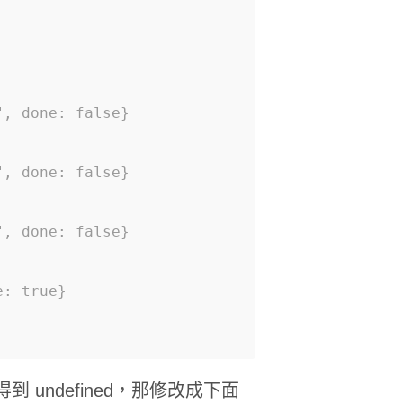
, done: false}
, done: false}
, done: false}
e: true}
到 undefined，那修改成下面