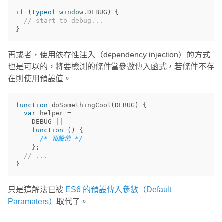
if
(
typeof
window
.
DEBUG
)
{
// start to debug...
}
再或者，使用依存性注入（dependency injection）的方式
也是可以的，將要檢測的條件當參數傳入函式，若條件不存
在則使用預設值。
function
doSomethingCool
(
DEBUG
)
{
var
helper
=
DEBUG
||
function
()
{
/* 預設值 */
};
// ...
}
只是這解法已被
ES6 的預設傳入參數（Default
Paramaters）
取代了。