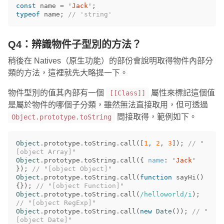
const
name
=
'
Jack
'
;
typeof
name
;
// 'string'
Q4：辨識物件子型別的方法？
稍後在 Natives（原生功能）的部份會說明取得物件內部分
類的方法，這裡就先大略提一下。
物件型別的值其內部有一個
屬性來標記這個值
[[Class]]
是屬於物件的哪個子分類，雖然無法直接取用，但可透過
間接取得，範例如下。
Object.prototype.toString
Object
.
prototype
.
toString
.
call
([
1
,
2
,
3
]);
// "
[object Array]"
Object
.
prototype
.
toString
.
call
({
name
:
'
Jack
'
});
// "[object Object]"
Object
.
prototype
.
toString
.
call
(
function
sayHi
()
{});
// "[object Function]"
Object
.
prototype
.
toString
.
call
(
/helloworld/i
);
// "[object RegExp]"
Object
.
prototype
.
toString
.
call
(
new
Date
());
// "
[object Date]"