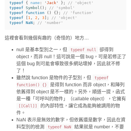
typeof
{
name
:
'
Jack
'
};
// 'object'
typeof
Symbol
();
// 'symbol'
typeof
function
()
{};
// 'function'
typeof
[
1
,
2
,
3
];
// 'object'
typeof
NaN
;
// 'number'
這裡會看到幾個有趣的（奇怪的）地方…
null 是基本型別之一，但
卻得到
typeof null
object，而非 null！這可說是一個 bug，可是若修正了
這個 bug 則可能會導致很多網站壞掉，因此就不修
了！
雖然說 function 是物件的子型別，但
typeof
是得到 function 而非 object，和陣列
function() {}
依舊得到 object 是不一樣的。另外，順道一提，函式
是一種「可呼叫的物件」（callable object），它擁有
的內部特性，讓它成為能夠被調用的物
[[Call]]
件。
NaN 表示是無效的數字，但依舊還是數字，因此在資
料型別的檢測
結果就是 number，不要
typeof NaN