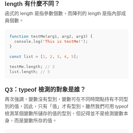
length 有什麼不同？
函式的 length 是指參數個數，而陣列的 length 是指內部成
員個數。
function
testMe
(
arg1
,
arg2
,
arg3
)
{
console
.
log
(
'
This is testMe!
'
);
}
const
list
=
[
1
,
2
,
3
,
4
,
5
];
testMe
.
length
;
// 3
list
.
length
;
// 5
Q3：typeof 檢測的對象是誰？
再次強調，變數沒有型別，變數可在不同時間點持有不同型
別的值，因此，只有「值」才有型別。雖然我們可用 typeof
檢測某個變數所儲存的值的型別，但記得並不是檢測變數本
身，而是變數所存的值。