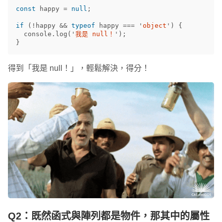
const
happy
=
null
;
if
(
!
happy
&&
typeof
happy
===
'
object
'
)
{
console
.
log
(
'
我是 null！
'
);
}
得到「我是 null！」，輕鬆解決，得分！
Q2：既然函式與陣列都是物件，那其中的屬性