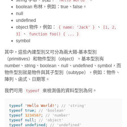
'Hello World'
boolean 布林，例如：true、false。
null
undefined
object 物件，例如：
、
{ name: 'Jack' }
[1, 2,
、
3]
function foo() { ... }
symbol
其中，這些內建型別又可分為兩大類-基本型別
（primitives）和物件型別（object）。基本型別有
number、string、boolean、null、undefined、symbol，而
物件型別就是物件與其子型別（subtype），例如：物件、
陣列、函式、日期等。
我們可用
來檢測值的資料型別為何。
typeof
typeof
'
Hello World!
'
;
// 'string'
typeof
true
;
// 'boolean'
typeof
1234567
;
// 'number'
typeof
null
;
// 'object'
typeof
undefined
;
// 'undefined'