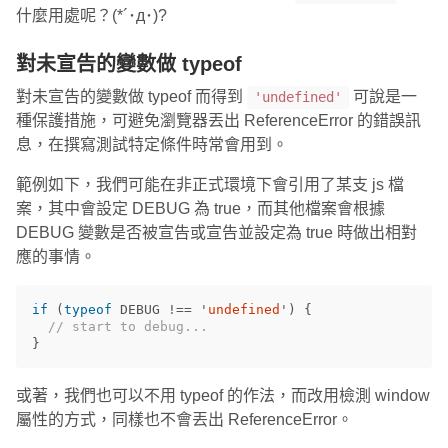
什麼用處呢？(*´･д･)?
對未宣告的變數做 typeof
對未宣告的變數做 typeof 而得到
可說是一
'undefined'
種保護措施，可避免瀏覽器丟出 ReferenceError 的錯誤訊
息，在撰寫測試特定條件時常會用到。
範例如下，我們可能在非正式環境下會引用了某支 js 檔
案，其中會設定 DEBUG 為 true，而其他檔案會根據
DEBUG 變數是否被宣告或宣告並設定為 true 時做出相對
應的事情。
if
(
typeof
DEBUG
!==
'
undefined
'
)
{
// start to debug...
}
或著，我們也可以不用 typeof 的作法，而改用檢測 window
屬性的方式，同樣也不會丟出 ReferenceError。