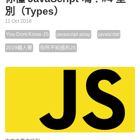
別（Types）
11 Oct 2018
You-Dont-Know-JS
javascript array
javascript
2019鐵人賽
你所不知道的JS