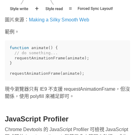
圖片來源：
Making a Silky Smooth Web
範例。
function
animate
()
{
// do something...
requestAnimationFrame
(
animate
);
}
requestAnimationFrame
(
animate
);
現今瀏覽器只有 IE9 不支援 requestAnimationFrame，但沒
關係，使用 polyfill 來補足即可。
JavaScript Profiler
Chrome Devtools 的 JavaScript Profiler 可檢視 JavaScript