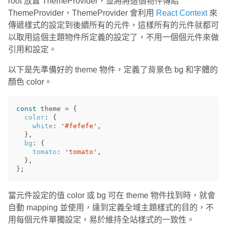
root 放置 ThemeProvider，並將將這個物件傳給
ThemeProvider，ThemeProvider 會利用
React Context
來
傳遞樣式的設定到後續所有的元件，這樣所有的元件就都可
以取用這個主題物件所定義的設定了，不用一個個元件來做
引用和設定。
以下是先準備好的 theme 物件，定義了背景色 bg 和字體的
顏色 color。
const
theme
=
{
color
:
{
white
:
'
#fefefe
'
,
},
bg
:
{
tomato
:
'
tomato
'
,
},
};
當元件設定的值 color 或 bg 可在 theme 物件找到時，就會
自動 mapping 並使用，達到定義全域主題樣式的目的，不
用每個元件單獨設定，易於維持全站樣式的一致性。