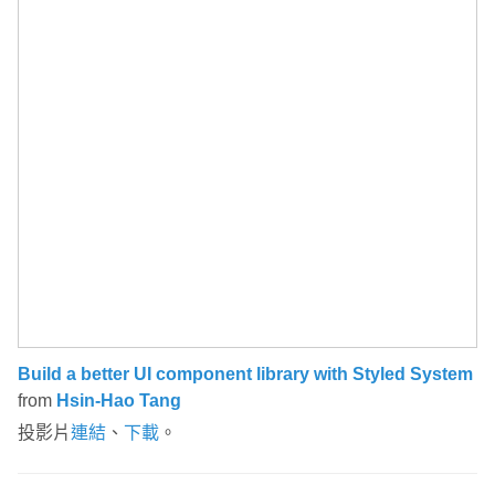
Build a better UI component library with Styled System
from
Hsin-Hao Tang
投影片
連結
、
下載
。