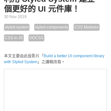
個更好的 UI 元件庫！
30 Nov 2019
styled-system
styled-components
CSS Modules
CSS in JS
OOCSS
本文主要由此投影片「
Build a better UI component library
with Styled System
」之講稿改寫。