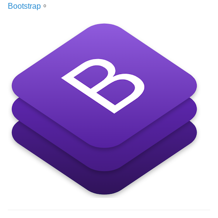
Bootstrap
。