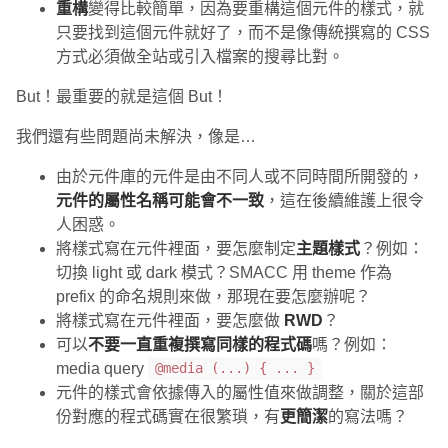
重構
變得比較簡單，因為要重構這個元件的樣式，就
只要找到這個元件就好了，而不是像傳統撰寫的 CSS
方式必須做全站或引入檔案的搜尋比對。
But！最重要的就是這個 But！
我們還有些問題尚未解決，像是…
由於元件庫的元件是由不同人或不同時間所開發的，
元件的屬性名稱可能會不一致
，這在後續維護上很令
人困惑。
將樣式寫在元件裡面，要怎麼制定
主題樣式
？例如：
切換 light 或 dark 模式？SMACC 用 theme 作為
prefix 的命名規則來做，那現在要怎麼辦呢？
將樣式寫在元件裡面，要怎麼做
RWD
？
可以
不要一直重複撰寫同樣的程式碼
嗎？例如：
media query
@media (...) { ... }
元件的樣式會依據傳入的屬性值來做調整，關於這部
份對應的程式碼實在很繁瑣，有
更簡潔
的寫法嗎？