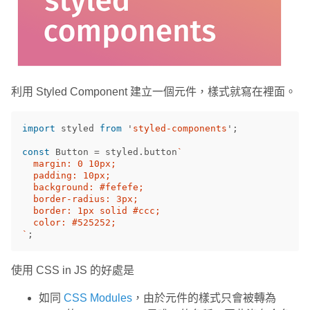
利用 Styled Component 建立一個元件，樣式就寫在裡面。
import
styled
from
'
styled-components
'
;
const
Button
=
styled
.
button
`

  margin: 0 10px;

  padding: 10px;

  background: #fefefe;

  border-radius: 3px;

  border: 1px solid #ccc;

  color: #525252;

`
;
使用 CSS in JS 的好處是
如同
CSS Modules
，由於元件的樣式只會被轉為