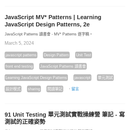
JavaScript MV* Patterns | Learning
JavaScript Design Patterns, 2e
JavaScript Patterns 讀書會 - MV* Patterns 逐字稿。
March 5, 2024
javascript patterns
Design Pattern
Unit Test
front end testing
JavaScript Patterns 讀書會
Learning JavaScript Design Patterns
javascript
單元測試
·
設計模式
sharing
閱讀筆記
留言
91 Unit Testing 單元測試實戰操練營 筆記 - 寫
測試的正確姿勢