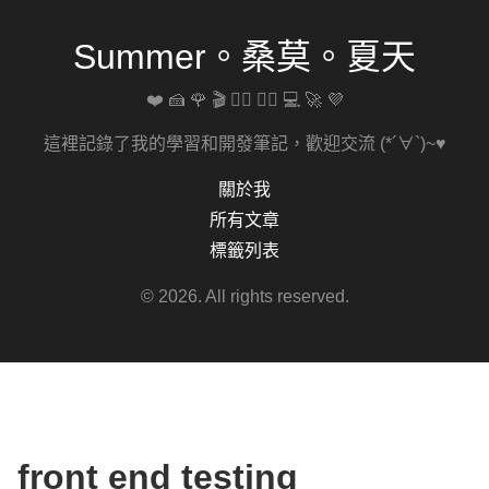
Summer。桑莫。夏天
❤️ 🍰 🌹 🎬 🚴‍♀️ 🏋️‍♀️ 💻 🚀 💜
這裡記錄了我的學習和開發筆記，歡迎交流 (*´∀`)~♥
關於我
所有文章
標籤列表
© 2026. All rights reserved.
front end testing