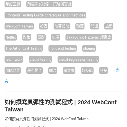
年度回顧
前端測試指南：策略與實踐
Frontend Testing Guide Strategies and Practices
WebConf Taiwan
投資
加密貨幣
職涯
閱讀
旅遊
Netflix
影集
電影
生活
JavaScript Patterns 讀書會
The Art of Unit Testing
front end testing
sharing
team work
visual testing
visual regression testing
·
團隊合作
學不動了
職涯
讀書會
軟技能
甜點
留
言
如何撰寫具彈性的測試程式 | 2024 WebConf
Taiwan
如何撰寫具彈性的測試程式 | 2024 WebConf Taiwan