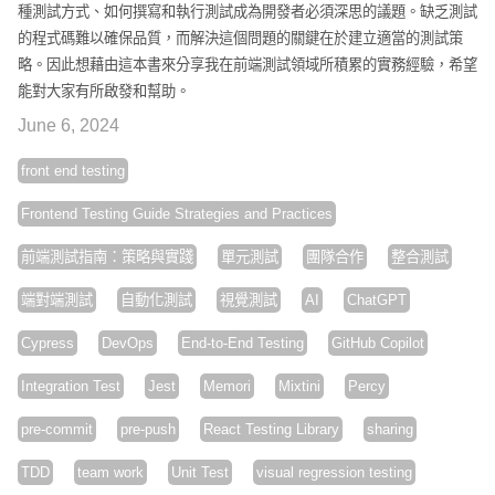
種測試方式、如何撰寫和執行測試成為開發者必須深思的議題。缺乏測試
的程式碼難以確保品質，而解決這個問題的關鍵在於建立適當的測試策
略。因此想藉由這本書來分享我在前端測試領域所積累的實務經驗，希望
能對大家有所啟發和幫助。
June 6, 2024
front end testing
Frontend Testing Guide Strategies and Practices
前端測試指南：策略與實踐
單元測試
團隊合作
整合測試
端對端測試
自動化測試
視覺測試
AI
ChatGPT
Cypress
DevOps
End-to-End Testing
GitHub Copilot
Integration Test
Jest
Memori
Mixtini
Percy
pre-commit
pre-push
React Testing Library
sharing
TDD
team work
Unit Test
visual regression testing