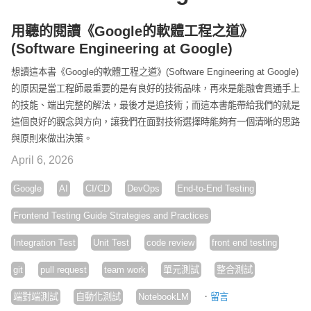
用聽的閱讀《Google的軟體工程之道》
(Software Engineering at Google)
想讀這本書《Google的軟體工程之道》(Software Engineering at Google)
的原因是當工程師最重要的是有良好的技術品味，再來是能融會貫通手上
的技能、端出完整的解法，最後才是追技術；而這本書能帶給我們的就是
這個良好的觀念與方向，讓我們在面對技術選擇時能夠有一個清晰的思路
與原則來做出決策。
April 6, 2026
Google
AI
CI/CD
DevOps
End-to-End Testing
Frontend Testing Guide Strategies and Practices
Integration Test
Unit Test
code review
front end testing
git
pull request
team work
單元測試
整合測試
·
端對端測試
自動化測試
NotebookLM
留言