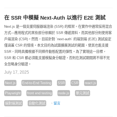
在 SSR 中模擬 Next-Auth 以進行 E2E 測試
Next.js 是一個支援伺服器端渲染 (SSR) 的框架。在實作中通常採用混合
方式—應用程式的某些部分依賴於 SSR 傳遞資料，而其他部分則使用客
戶端渲染 (CSR)。然而，目前針對 `next-auth` 的端到端 (E2E) 測試設定
僅涵蓋 CSR 的情境。本文目的為試圖擴展測試的範圍，使其也能支援
SSR，同時具備根據不同條件動態配置的彈性。為了實現這一目標，
SSR 和 CSR 都必須能支援模擬身分驗證，否則在測試期間將不得不完
全忽略身分驗證。
July 17, 2025
Next.js
End-to-End Testing
SSR
CSR
react.js
Playwright
front end testing
node.js
單元測試
·
端對端測試
自動化測試
留言