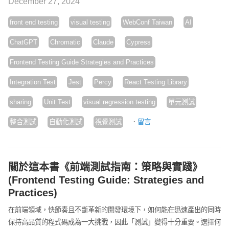
December 27, 2024
front end testing
visual testing
WebConf Taiwan
AI
ChatGPT
Chromatic
Claude
Cypress
Frontend Testing Guide Strategies and Practices
Integration Test
Jest
Percy
React Testing Library
sharing
Unit Test
visual regression testing
單元測試
·
整合測試
自動化測試
視覺測試
留言
關於這本書《前端測試指南：策略與實踐》
(Frontend Testing Guide: Strategies and
Practices)
在前端領域，快節奏且不斷革新的開發環境下，如何能在迅速產出的同時
保持高品質的程式碼成為一大挑戰，因此「測試」變得十分重要。選擇何