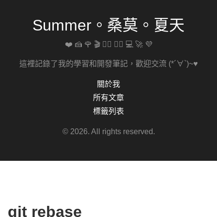
Summer。桑莫。夏天
❤️ 🍰 🌹 🎬 🚴‍♀️ 🏋️‍♀️ 💻 🚀 💜
這裡記錄了我的學習和開發筆記，歡迎交流 (*´∀`)~♥
關於我
所有文章
標籤列表
© 2026. All rights reserved.
git rebase