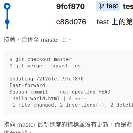
接著，合併至 master 上。
$ git checkout master

$ git merge —-squash test

Updating 72f26fe..9fcf870

Fast-forward

Squash commit -- not updating HEAD

 hello_world.html | 4 ++--

指向 master 最新進度的指標並沒有更新，而