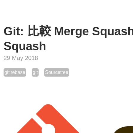
Git: 比較 Merge Squas
Squash
29 May 2018
git rebase
git
Sourcetree