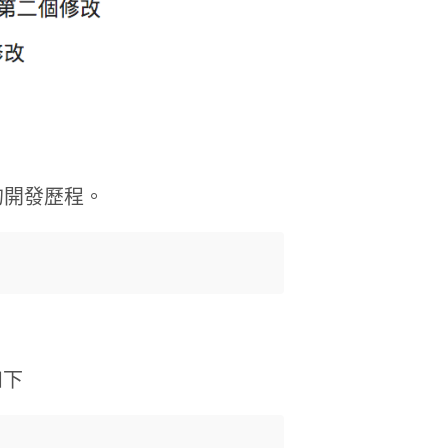
的開發歷程。
如下