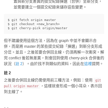
置與新分支差異的提交紀錄揀選（合併）至新分支，
並需要建立一個提交紀錄來儲存這些變更。
$ git fetch origin master

$ git checkout <new_branch>

但不建議使用這個方法，因為在 graph 中並不會顯示合
併，而是將 master 的某些提交紀錄「揀選」到新分支形成
分岔。並且，之後若要合併回主線，仍須再解一次衝突。解
完 conflict 後若無差異，則會回到使用 cherry-pick 合併後的
狀況（
註 2
）。由於找不到類似的資料，因此在
這裡
提問。
註 2
之後要合併回主線仍需使用前三種方法，例如：使用
git
，這樣就會形成一個小耳朵，表示回
pull origin master
到主線了。