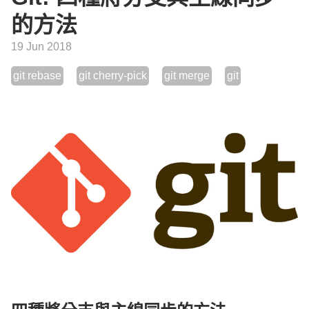
的方法
19 Jun 2018
git rebase
git cherry-pick
git merge
git