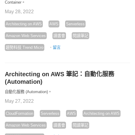
Container。
May 28, 2022
Architecting on AWS
AWS
Serverless
Amazon Web Services
讀書會
閱讀筆記
·
趨勢科技 Trend Micro
留言
Architecting on AWS 筆記：自動化服務
(Automation)
自動化服務 (Automation)。
May 27, 2022
CloudFormation
Serverless
AWS
Architecting on AWS
Amazon Web Services
讀書會
閱讀筆記