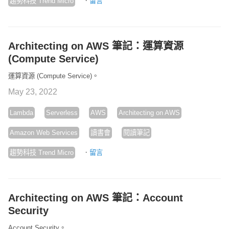
·
趨勢科技 Trend Micro
留言
Architecting on AWS 筆記：運算資源
(Compute Service)
運算資源 (Compute Service)。
May 23, 2022
Lambda
Serverless
AWS
Architecting on AWS
Amazon Web Services
讀書會
閱讀筆記
·
趨勢科技 Trend Micro
留言
Architecting on AWS 筆記：Account
Security
Account Security。