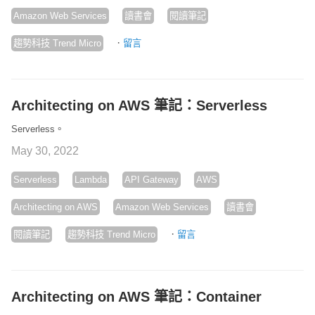
Amazon Web Services
讀書會
閱讀筆記
·
趨勢科技 Trend Micro
留言
Architecting on AWS 筆記：Serverless
Serverless。
May 30, 2022
Serverless
Lambda
API Gateway
AWS
Architecting on AWS
Amazon Web Services
讀書會
·
閱讀筆記
趨勢科技 Trend Micro
留言
Architecting on AWS 筆記：Container