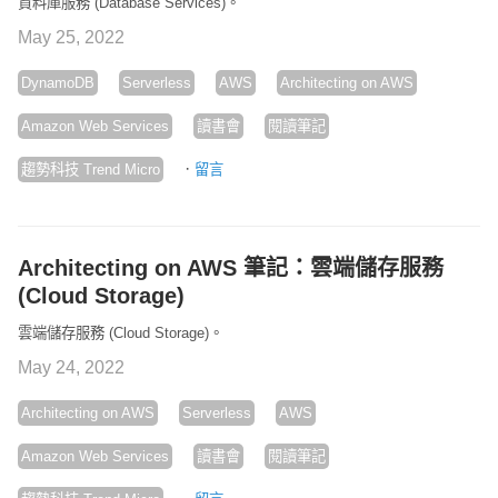
資料庫服務 (Database Services)。
May 25, 2022
DynamoDB
Serverless
AWS
Architecting on AWS
Amazon Web Services
讀書會
閱讀筆記
·
趨勢科技 Trend Micro
留言
Architecting on AWS 筆記：雲端儲存服務
(Cloud Storage)
雲端儲存服務 (Cloud Storage)。
May 24, 2022
Architecting on AWS
Serverless
AWS
Amazon Web Services
讀書會
閱讀筆記