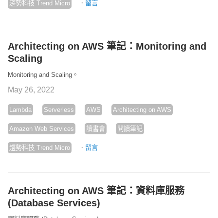
·
趨勢科技 Trend Micro
留言
Architecting on AWS 筆記：Monitoring and
Scaling
Monitoring and Scaling。
May 26, 2022
Lambda
Serverless
AWS
Architecting on AWS
Amazon Web Services
讀書會
閱讀筆記
·
趨勢科技 Trend Micro
留言
Architecting on AWS 筆記：資料庫服務
(Database Services)