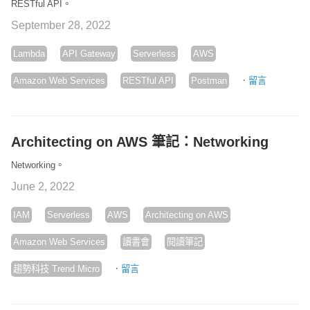
RESTful API。
September 28, 2022
Lambda
API Gateway
Serverless
AWS
·
Amazon Web Services
RESTful API
Postman
留言
Architecting on AWS 筆記：Networking
Networking。
June 2, 2022
IAM
Serverless
AWS
Architecting on AWS
Amazon Web Services
讀書會
閱讀筆記
·
趨勢科技 Trend Micro
留言