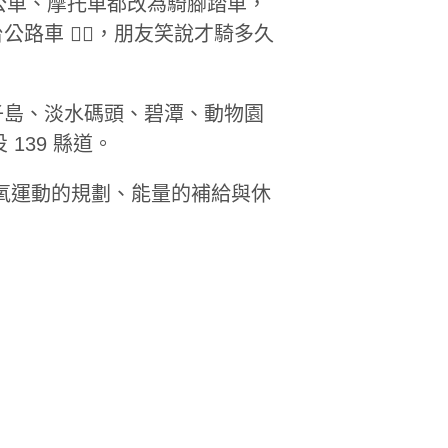
運、公車、摩托車都改為騎腳踏車，
車 🚴‍♀️，朋友笑說才騎多久
子島、淡水碼頭、碧潭、動物園
 139 縣道。
氧運動的規劃、能量的補給與休