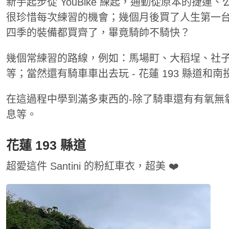
新手起步從 YouBike 練起，通勤從原本的捷
很珍惜每次練習的機會；幾個月後買了人生第一台公路
四季的裝備都買齊了，畢竟騎帥不騎快？
幾個常練習的路線，例如：馬場町、大稻埕、社
等；當然還有騎車車出去玩 - 花蓮 193 縣道和南投
在這過程中學到滿多東西的-除了騎車還有有氧無
息等。
花蓮 193 縣道
超愛這件 Santini 的粉紅車衣，超美 ❤️