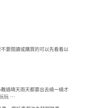
要不要閱讀或購買的可以先看看以
心難過晴天雨天都要出去繞一繞才
玩玩 ⋯