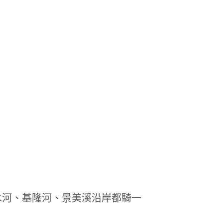
水河、基隆河、景美溪沿岸都騎一