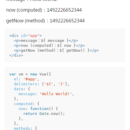
<div
id=
"app"
>
<p>
message：${ message }
</p>
<p>
now (computed)：${ now }
</p>
<p>
getNow (method)：${ getNow() }
</p>
</div>
var
vm
=
new
Vue
({
el
:
'
#app
'
,
delimiters
:
[
'
${
'
,
'
}
'
],
data
:
{
message
:
'
Hello World!
'
,
},
computed
:
{
now
:
function
()
{
return
Date
.
now
();
},
},
methods
:
{