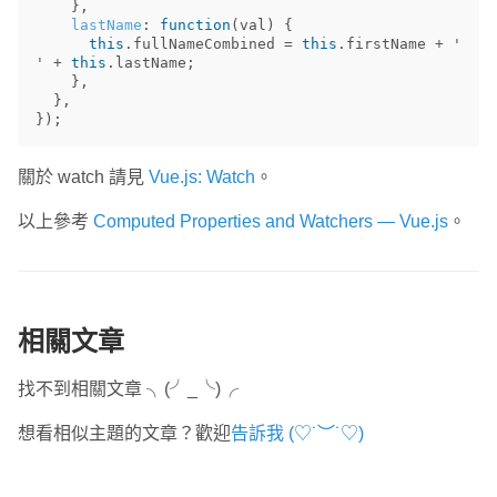
},
lastName
:
function
(
val
)
{
this
.
fullNameCombined
=
this
.
firstName
+
'
'
+
this
.
lastName
;
},
},
});
關於 watch 請見
Vue.js: Watch
。
以上參考
Computed Properties and Watchers — Vue.js
。
相關文章
找不到相關文章 ╮(╯_╰)╭
想看相似主題的文章？歡迎
告訴我 (♡˙︶˙♡)