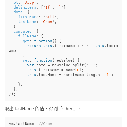
el
:
'
#app
'
,
delimiters
:
[
'
${
'
,
'
}
'
],
data
:
{
firstName
:
'
Bill
'
,
lastName
:
'
Chen
'
,
},
computed
:
{
fullName
:
{
get
:
function
()
{
return
this
.
firstName
+
'
'
+
this
.
lastN
ame
;
},
set
:
function
(
newValue
)
{
var
name
=
newValue
.
split
(
'
'
);
this
.
firstName
=
name
[
0
];
this
.
lastName
=
name
[
name
.
length
-
1
];
},
},
},
});
取出 lastName 的值，得到「Chen」。
vm
.
lastName
;
//Chen