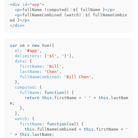
<div
id=
"app"
>
<p>
fullName (computed)：${ fullName }
</p>
<p>
fullNameCombined (watch)：${ fullNameCombin
ed }
</p>
</div>
var
vm
=
new
Vue
({
el
:
'
#app
'
,
delimiters
:
[
'
${
'
,
'
}
'
],
data
:
{
firstName
:
'
Bill
'
,
lastName
:
'
Chen
'
,
fullNameCombined
:
'
Bill Chen
'
,
},
computed
:
{
fullName
:
function
()
{
return
this
.
firstName
+
'
'
+
this
.
lastNam
e
;
},
},
watch
:
{
firstName
:
function
(
val
)
{
this
.
fullNameCombined
=
this
.
firstName
+
'
'
+
this
.
lastName
;