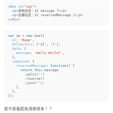
<div
id=
"app"
>
<p>
原始訊息：${ message }
</p>
<p>
反轉訊息：${ reversedMessage }
</p>
</div>
var
vm
=
new
Vue
({
el
:
'
#app
'
,
delimiters
:
[
'
${
'
,
'
}
'
],
data
:
{
message
:
'
Hello World!
'
,
},
computed
:
{
reversedMessage
:
function
()
{
return
this
.
message
.
split
(
''
)
.
reverse
()
.
join
(
''
);
},
},
});
是不是看起來清爽很多！？