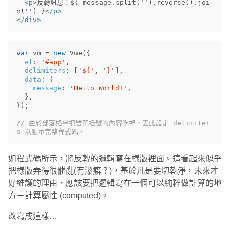
<p>
反轉訊息：${ message.split('').reverse().joi
n('') }
</p>
</div>
var
vm
=
new
Vue
({
el
:
'
#app
'
,
delimiters
:
[
'
${
'
,
'
}
'
],
data
:
{
message
:
'
Hello World!
'
,
},
});
// 由於部落格會把雙花括號的內容吃掉，因此設定 delimiter
s 以顯示完整程式碼。
如程式碼所示，將反轉的邏輯寫在樣版裡面。這看起來似乎
把樣版弄得很髒亂(
有潔癖？
)，基於凡是要切乾淨，未來才
好維護的理由，應該要把邏輯寫在一個可以純粹做計算的地
方－計算屬性 (computed)。
改寫成這樣…