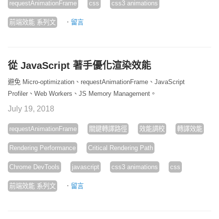
requestAnimationFrame
css
css3 animations
·
前端效能 系列文
留言
從 JavaScript 著手優化渲染效能
避免 Micro-optimization、requestAnimationFrame、JavaScript
Profiler、Web Workers、JS Memory Management。
July 19, 2018
requestAnimationFrame
關鍵轉譯路徑
效能調校
轉譯效能
Rendering Performance
Critical Rendering Path
Chrome DevTools
javascript
css3 animations
css
·
前端效能 系列文
留言