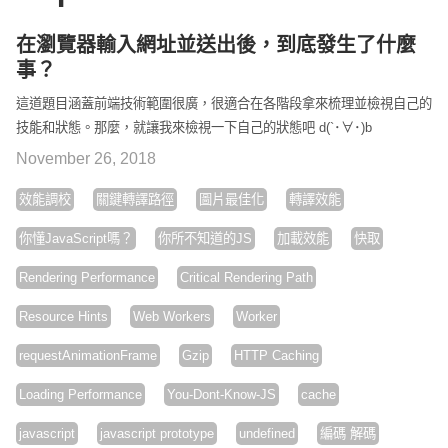
在瀏覽器輸入網址並送出後，到底發生了什麼
事？
這道題目涵蓋前端技術範圍很廣，很適合在各階段拿來梳理並檢視自己的
技能和狀態。那麼，就讓我來檢視一下自己的狀態吧 d(`･∀･)b
November 26, 2018
效能調校
關鍵轉譯路徑
圖片最佳化
轉譯效能
你懂JavaScript嗎？
你所不知道的JS
加載效能
快取
Rendering Performance
Critical Rendering Path
Resource Hints
Web Workers
Worker
requestAnimationFrame
Gzip
HTTP Caching
Loading Performance
You-Dont-Know-JS
cache
javascript
javascript prototype
undefined
編碼 解碼