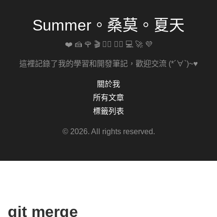
Summer。桑莫。夏天
❤️ 🍰 🌹 🎬 🚴‍♀️ 🏋️‍♀️ 💻 🚀 💜
這裡記錄了我的學習和開發筆記，歡迎交流 (*´∀`)~♥
關於我
所有文章
標籤列表
© 2026. All rights reserved.
git merge