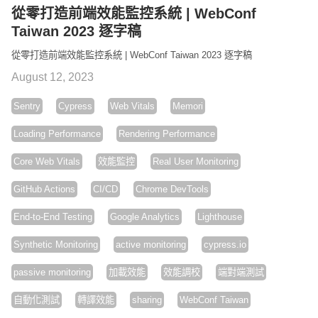
從零打造前端效能監控系統 | WebConf
Taiwan 2023 逐字稿
從零打造前端效能監控系統 | WebConf Taiwan 2023 逐字稿
August 12, 2023
Sentry
Cypress
Web Vitals
Memori
Loading Performance
Rendering Performance
Core Web Vitals
效能監控
Real User Monitoring
GitHub Actions
CI/CD
Chrome DevTools
End-to-End Testing
Google Analytics
Lighthouse
Synthetic Monitoring
active monitoring
cypress.io
passive monitoring
加載效能
效能調校
端對端測試
自動化測試
轉譯效能
sharing
WebConf Taiwan