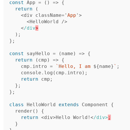
const
App
=
()
=>
{
return
(
<
div
className
=
'
App
'
>
<
HelloWorld
/>
<
/div
);
};
const
sayHello
=
(
name
)
=>
{
return
(
cmp
)
=>
{
cmp
.
intro
=
`Hello, I am 
${
name
}
`
;
console
.
log
(
cmp
.
intro
);
return
cmp
;
};
};
class
HelloWorld
extends
Component
{
render
()
{
return
<
div
>
Hello
World
!<
/div>
}