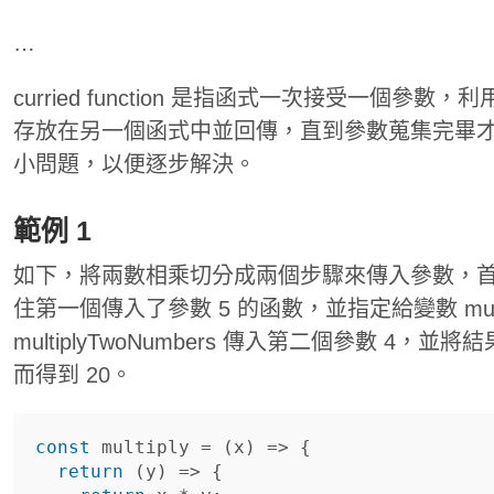
…
curried function 是指函式一次接受一個參數，利
存放在另一個函式中並回傳，直到參數蒐集完畢
小問題，以便逐步解決。
範例 1
如下，將兩數相乘切分成兩個步驟來傳入參數，首先使用
住第一個傳入了參數 5 的函數，並指定給變數 multi
multiplyTwoNumbers 傳入第二個參數 4，並將結果
而得到 20。
const
multiply
=
(
x
)
=>
{
return
(
y
)
=>
{