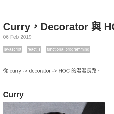
Curry，Decorator 與 
06 Feb 2019
javascript
react.js
functional programming
從 curry -> decorator -> HOC 的漫漫長路。
Curry