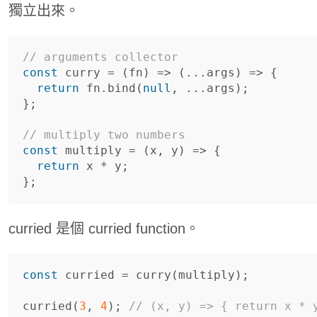
獨立出來。
// arguments collector
const
curry
=
(
fn
)
=>
(...
args
)
=>
{
return
fn
.
bind
(
null
,
...
args
);
};
// multiply two numbers
const
multiply
=
(
x
,
y
)
=>
{
return
x
*
y
;
};
curried 是個 curried function。
const
curried
=
curry
(
multiply
);
curried
(
3
,
4
);
// (x, y) => { return x * 