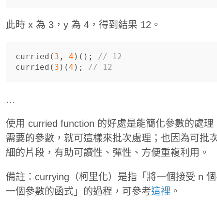
此時 x 為 3，y 為 4，得到結果 12。
curried
(
3
,
4
)();
// 12
curried
(
3
)(
4
);
// 12
…
使用 curried function 的好處是能簡化參
需要的參數，就可這樣來批次處理；也因為可批
細的片段，有助可讀性、彈性、方便重複利用。
備註：currying（柯里化）是指「將一個接受 n
一個參數的函式」的過程，可參考
這裡
。
…