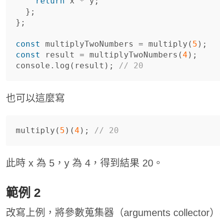
return
x
*
y
;
};
};
const
multiplyTwoNumbers
=
multiply
(
5
);
const
result
=
multiplyTwoNumbers
(
4
);
console
.
log
(
result
);
// 20
也可以這麼寫
multiply
(
5
)(
4
);
// 20
此時 x 為 5，y 為 4，得到結果 20。
範例 2
改寫上例，將參數蒐集器（arguments collector