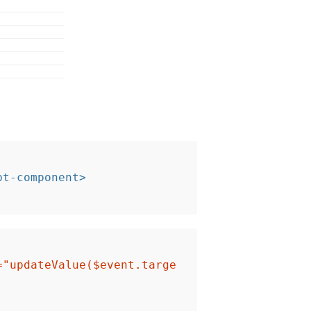
pt-component>
="updateValue($event.targe