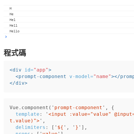
程式碼
<div
id=
"app"
>
<prompt-component
v-model=
"name"
></prom
</div>
Vue
.
component
(
'
prompt-component
'
,
{
template
:
'
<input :value="value" @input
t.value)">
'
,
delimiters
:
[
'
${
'
,
'
}
'
],
props
:
[
'
value
'
],