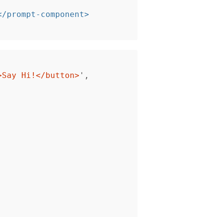
</prompt-component>
>Say Hi!</button>
'
,