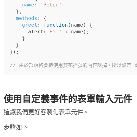
name
:
'
Peter
'
},
methods
:
{
greet
:
function
(
name
)
{
alert
(
'
Hi 
'
+
name
);
}
}
});
// 由於部落格會把使用雙花括號的內容吃掉，所以設定 de
使用自定義事件的表單輸入元件
這讓我們更好客製化表單元件。
步驟如下