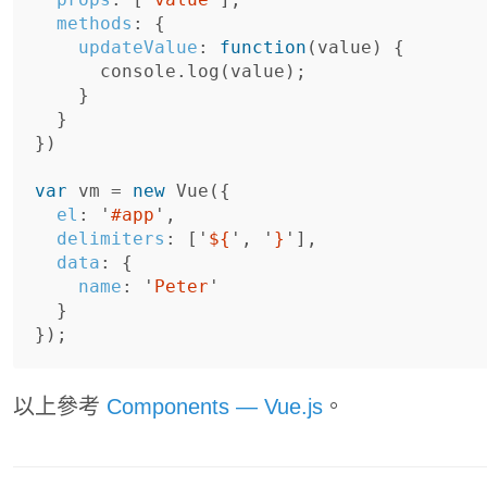
methods
:
{
updateValue
:
function
(
value
)
{
console
.
log
(
value
);
}
}
})
var
vm
=
new
Vue
({
el
:
'
#app
'
,
delimiters
:
[
'
${
'
,
'
}
'
],
data
:
{
name
:
'
Peter
'
}
});
以上參考
Components — Vue.js
。