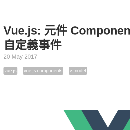
Vue.js: 元件 Component
自定義事件
20 May 2017
vue.js
vue.js components
v-model