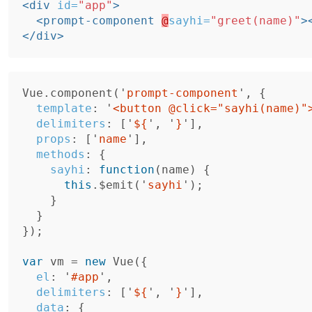
<div
id=
"app"
>
<prompt-component
@
sayhi=
"greet(name)"
>
</div>
Vue
.
component
(
'
prompt-component
'
,
{
template
:
'
<button @click="sayhi(name)"
delimiters
:
[
'
${
'
,
'
}
'
],
props
:
[
'
name
'
],
methods
:
{
sayhi
:
function
(
name
)
{
this
.
$emit
(
'
sayhi
'
);
}
}
});
var
vm
=
new
Vue
({
el
:
'
#app
'
,
delimiters
:
[
'
${
'
,
'
}
'
],
data
:
{