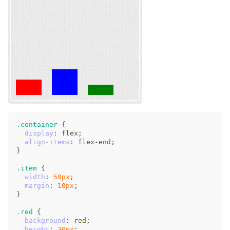
.container
{
display
:
flex
;
align-items
:
flex-end
;
}
.item
{
width
:
50px
;
margin
:
10px
;
}
.red
{
background
:
red
;
height
:
30px
;