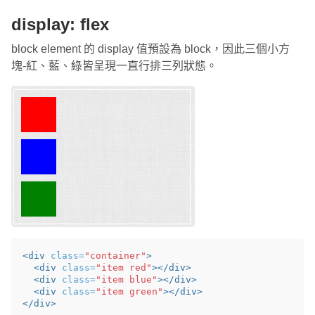
display: flex
block element 的 display 值預設為 block，因此三個小方
塊-紅、藍、綠皆呈現一直行排三列狀態。
<div
class=
"container"
>
<div
class=
"item red"
></div>
<div
class=
"item blue"
></div>
<div
class=
"item green"
></div>
</div>