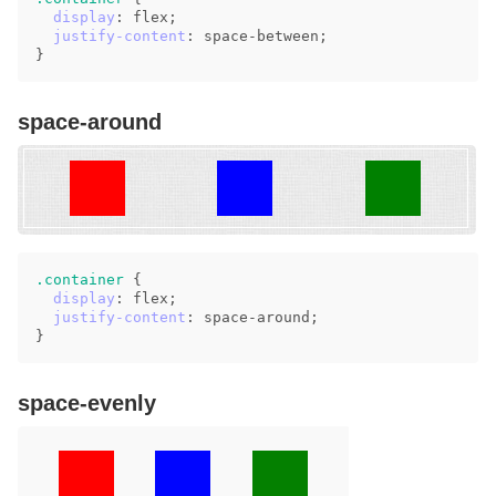
display
:
flex
;
justify-content
:
space-between
;
}
space-around
.container
{
display
:
flex
;
justify-content
:
space-around
;
}
space-evenly