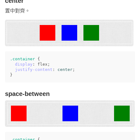
center
置中對齊。
.container
{
display
:
flex
;
justify-content
:
center
;
}
space-between
.container
{