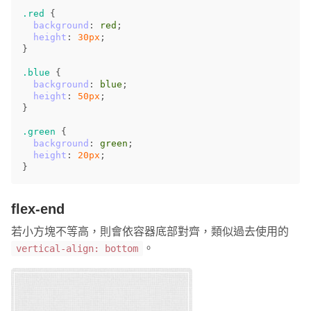
.red
{
background
:
red
;
height
:
30px
;
}
.blue
{
background
:
blue
;
height
:
50px
;
}
.green
{
background
:
green
;
height
:
20px
;
}
flex-end
若小方塊不等高，則會依容器底部對齊，類似過去使用的
。
vertical-align: bottom