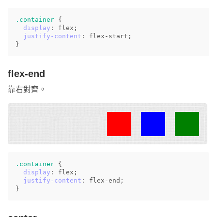
.container
{
display
:
flex
;
justify-content
:
flex-start
;
}
flex-end
靠右對齊。
.container
{
display
:
flex
;
justify-content
:
flex-end
;
}