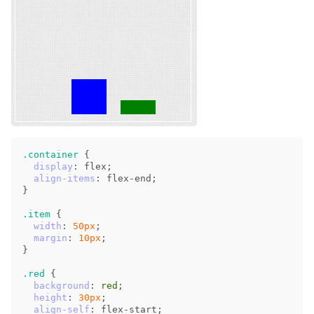
.container
{
display
:
flex
;
align-items
:
flex-end
;
}
.item
{
width
:
50px
;
margin
:
10px
;
}
.red
{
background
:
red
;
height
:
30px
;
align-self
:
flex-start
;