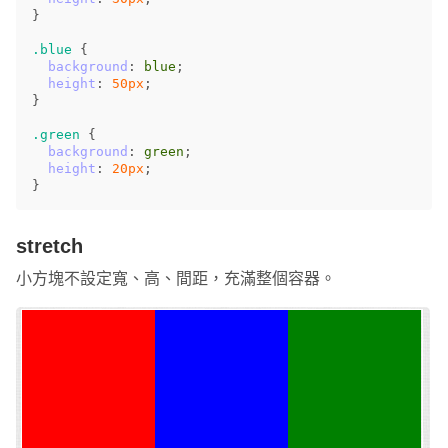
}
.blue
{
background
:
blue
;
height
:
50px
;
}
.green
{
background
:
green
;
height
:
20px
;
}
stretch
小方塊不設定寬、高、間距，充滿整個容器。