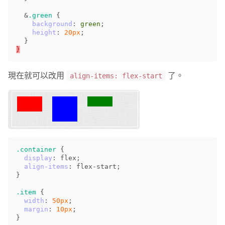
&
.green
{
background
:
green
;
height
:
20px
;
}
}
現在就可以改用
了。
align-items: flex-start
.container
{
display
:
flex
;
align-items
:
flex-start
;
}
.item
{
width
:
50px
;
margin
:
10px
;
}