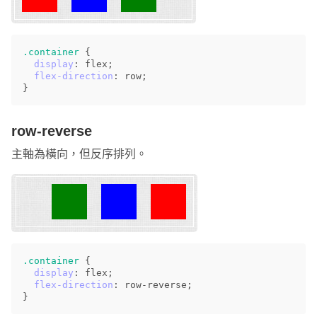
.container
{
display
:
flex
;
flex-direction
:
row
;
}
row-reverse
主軸為橫向，但反序排列。
.container
{
display
:
flex
;
flex-direction
:
row-reverse
;
}