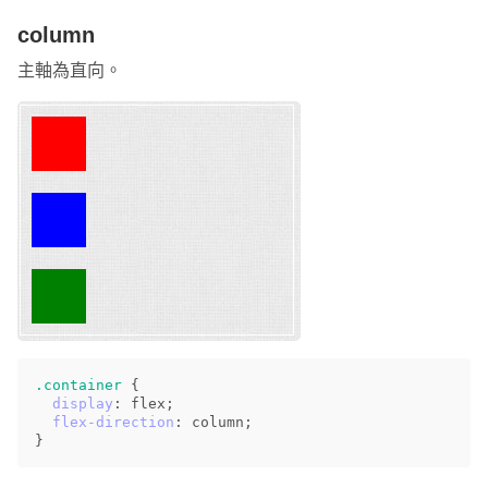
column
主軸為直向。
.container
{
display
:
flex
;
flex-direction
:
column
;
}