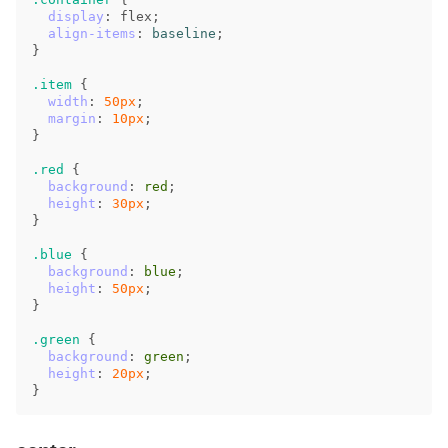
display
:
flex
;
align-items
:
baseline
;
}
.item
{
width
:
50px
;
margin
:
10px
;
}
.red
{
background
:
red
;
height
:
30px
;
}
.blue
{
background
:
blue
;
height
:
50px
;
}
.green
{
background
:
green
;
height
:
20px
;
}