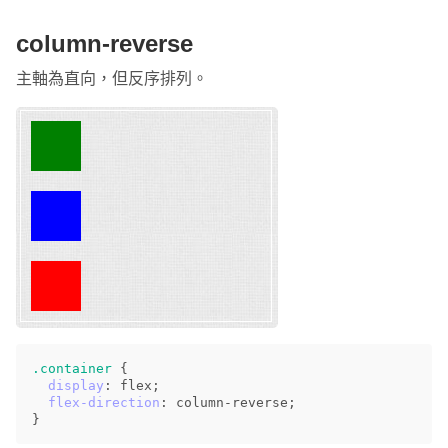
column-reverse
主軸為直向，但反序排列。
.container
{
display
:
flex
;
flex-direction
:
column-reverse
;
}