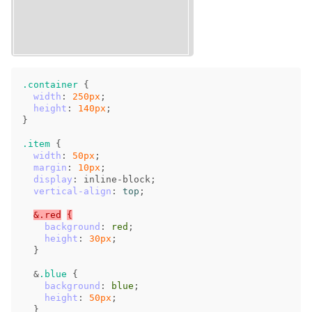
.container
{
width
:
250px
;
height
:
140px
;
}
.item
{
width
:
50px
;
margin
:
10px
;
display
:
inline-block
;
vertical-align
:
top
;
&.red
{
background
:
red
;
height
:
30px
;
}
&
.blue
{
background
:
blue
;
height
:
50px
;
}