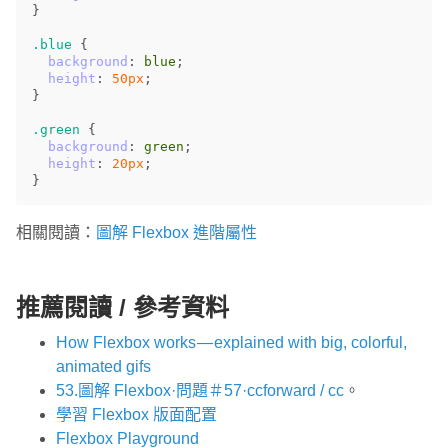
}
.blue
{
background
:
blue
;
height
:
50px
;
}
.green
{
background
:
green
;
height
:
20px
;
}
相關閱讀：
圖解 Flexbox 進階屬性
推薦閱讀 / 參考資料
How Flexbox works — explained with big, colorful,
animated gifs
53.圖解 Flexbox·問題＃57·ccforward / cc
。
學習 Flexbox 版面配置
Flexbox Playground