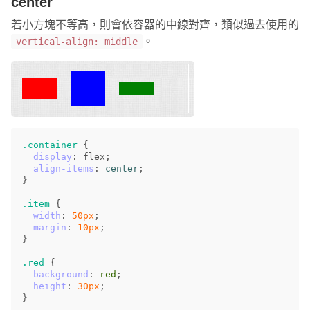
center
若小方塊不等高，則會依容器的中線對齊，類似過去使用的
。
vertical-align: middle
.container
{
display
:
flex
;
align-items
:
center
;
}
.item
{
width
:
50px
;
margin
:
10px
;
}
.red
{
background
:
red
;
height
:
30px
;
}