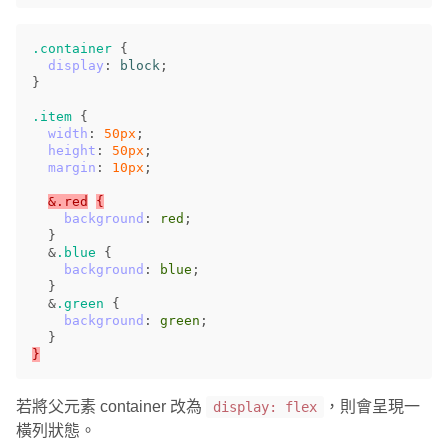
.container
{
display
:
block
;
}
.item
{
width
:
50px
;
height
:
50px
;
margin
:
10px
;
&.red
{
background
:
red
;
}
&
.blue
{
background
:
blue
;
}
&
.green
{
background
:
green
;
}
}
若將父元素 container 改為
，則會呈現一
display: flex
橫列狀態。