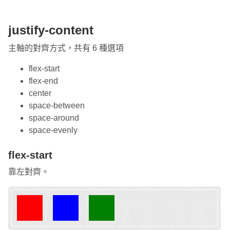
justify-content
主軸的對齊方式，共有 6 種選項
flex-start
flex-end
center
space-between
space-around
space-evenly
flex-start
靠左對齊。