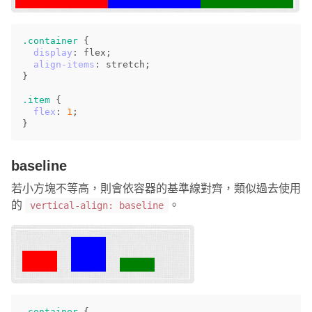
.container
{
display
:
flex
;
align-items
:
stretch
;
}
.item
{
flex
:
1
;
}
baseline
若小方塊不等高，則會依容器的基準線對齊，類似過去使用
的
。
vertical-align: baseline
.container
{