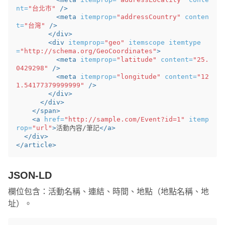
nt=
"台北市"
/>
<meta
itemprop=
"addressCountry"
conten
t=
"台灣"
/>
</div>
<div
itemprop=
"geo"
itemscope
itemtype
=
"http://schema.org/GeoCoordinates"
>
<meta
itemprop=
"latitude"
content=
"25.
0429298"
/>
<meta
itemprop=
"longitude"
content=
"12
1.54177379999999"
/>
</div>
</div>
</span>
<a
href=
"http://sample.com/Event?id=1"
itemp
rop=
"url"
>
活動內容/筆記
</a>
</div>
</article>
JSON-LD
欄位包含：活動名稱、連結、時間、地點（地點名稱、地
址）。