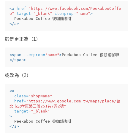
<a
href=
"https://www.facebook.com/PeekabooCoffe
e"
target=
"_blank"
itemprop=
"name"
>
</a>
於是更正為（1）
<span
itemprop=
"name"
>
Peekaboo Coffee 彼咖舖咖啡
</span>
或改為（2）
<a
class=
"shopName"
href=
"https://www.google.com.tw/maps/place/台
北市忠孝東路三段251巷7弄2號"
target=
"_blank"
>
</a>