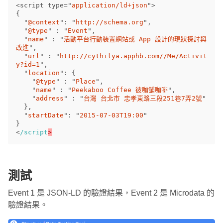
<
script
type
=
"
application/ld+json
"
>
{
"
@context
"
:
"
http://schema.org
"
,
"
@type
"
:
"
Event
"
,
"
name
"
:
"
活動平台行動裝置網站或 App 設計的現狀探討與
改進
"
,
"
url
"
:
"
http://cythilya.apphb.com//Me/Activit
y?id=1
"
,
"
location
"
:
{
"
@type
"
:
"
Place
"
,
"
name
"
:
"
Peekaboo Coffee 彼咖舖咖啡
"
,
"
address
"
:
"
台灣 台北市 忠孝東路三段251巷7弄2號
"
},
"
startDate
"
:
"
2015-07-03T19:00
"
}
<
/script
測試
Event 1 是 JSON-LD 的驗證結果，Event 2 是 Microdata 的
驗證結果。