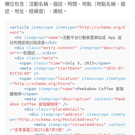
欄位包含：活動名稱、描述、時間、地點（地點名稱、描
述、地址、經緯度）、連結。
<article
itemscope
itemtype=
"http://schema.org/E
vent"
>
<h2
itemprop=
"name"
>
活動平台行動裝置網站或 App 設
計的現狀探討與改進
</h2>
<div
class=
"entry-content"
itemprop=
"descripti
on"
>
一些描述...
</div>
<div
class=
"meta"
>
<span
class=
"time"
>
July 3, 2015
</span>
<meta
itemprop=
"startDate"
content=
"2015-07-
03T19:00"
/>
<span
itemprop=
"location"
itemscope
itemtype
=
"http://schema.org/Store"
>
<span
itemprop=
"name"
>
Peekaboo Coffee 彼咖
舖咖啡
</span>
<meta
itemprop=
"description"
content=
"Peek
aboo Coffee 彼咖舖咖啡"
/>
<div
class=
"placeDetail"
>
<div
itemprop=
"address"
itemscope
itemty
pe=
"http://schema.org/PostalAddress"
>
<meta
itemprop=
"streetAddress"
content
=
"忠孝東路三段251巷7弄2號"
/>
<meta
itemprop=
"addressLocality"
conte