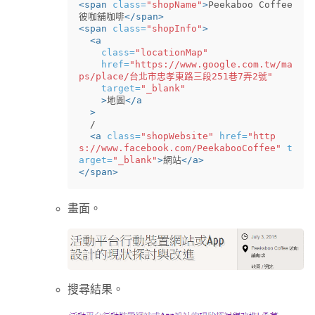
<span
class=
"shopName"
>
Peekaboo Coffee 
彼咖舖咖啡
</span>
<span
class=
"shopInfo"
>
<a
class=
"locationMap"
href=
"https://www.google.com.tw/ma
ps/place/台北市忠孝東路三段251巷7弄2號"
target=
"_blank"
>
地圖
</a
>
  /

<a
class=
"shopWebsite"
href=
"http
s://www.facebook.com/PeekabooCoffee"
t
arget=
"_blank"
>
網站
</a>
</span>
畫面。
搜尋結果。