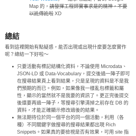
Map 的，
請發揮工程師實事求是的精神，不要
以訛傳訛啦
XD
總結
看到這裡開始有點疑惑，能否出現或出現什麼要怎麼實作
呢？總結一下好啦～
只要活動有標記結構化資料，不論使用 Microdata、
JSON-LD 或 Data-Vocabulary，提交後過一陣子即可
在搜尋結果頁上看到結果，只是呈現的資料是不是我
們預期的而已。例如，如果像我一樣亂包標籤和屬
性，顯示的當然就不是我要的資訊了。更正完後提交
後還要再過一陣子，等搜尋引擎清掉之前存在 DB 的
資料，才能正確顯示修改過後的結果。
無法期待位於同一個平台的同一個活動，利用（各
種）不同關鍵字做搜尋的搜尋結果都出現 Rich
Snippets。如果真的要檢視是否有效果，可用 site 指