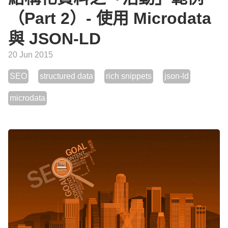
（Part 2）- 使用 Microdata
與 JSON-LD
20 Jun 2015
SEO
structured data
rich snippets
json-ld
microdata