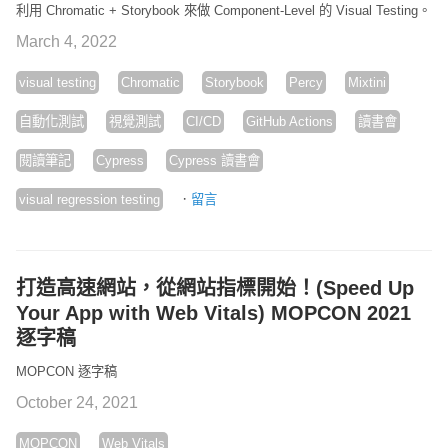
利用 Chromatic + Storybook 來做 Component-Level 的 Visual Testing。
March 4, 2022
visual testing
Chromatic
Storybook
Percy
Mixtini
自動化測試
視覺測試
CI/CD
GitHub Actions
讀書會
閱讀筆記
Cypress
Cypress 讀書會
·
visual regression testing
留言
打造高速網站，從網站指標開始！(Speed Up
Your App with Web Vitals) MOPCON 2021
逐字稿
MOPCON 逐字稿
October 24, 2021
MOPCON
Web Vitals