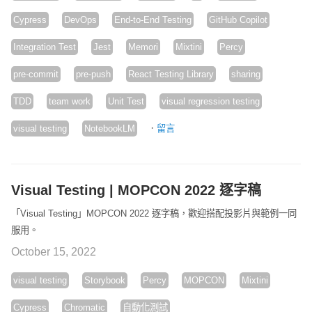
Cypress
DevOps
End-to-End Testing
GitHub Copilot
Integration Test
Jest
Memori
Mixtini
Percy
pre-commit
pre-push
React Testing Library
sharing
TDD
team work
Unit Test
visual regression testing
·
visual testing
NotebookLM
留言
Visual Testing | MOPCON 2022 逐字稿
「Visual Testing」MOPCON 2022 逐字稿，歡迎搭配投影片與範例一同
服用。
October 15, 2022
visual testing
Storybook
Percy
MOPCON
Mixtini
Cypress
Chromatic
自動化測試