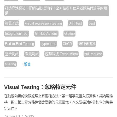
打造高速網站，從網站指標開始！全方位提升使用者體驗與流量的關
鍵
視覺測試
visual regression testing
Unit Test
Jest
Integration Test
GitHub Actions
GitHub
End-to-End Testing
cypress.io
CI/CD
端對端測試
整合測試
單元測試
趨勢科技 Trend Micro
pull request
·
sharing
留言
Visual Testing：忽略特定元件
在動態內容的快照處理上有兩種方法，第一是事先塞入假資料，讓內容維
持一致；第二是忽略這個會變動的元素區塊，本文要探討的是如何忽略特
定元件。
August 17, 2022