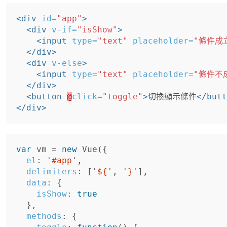
<div
id=
"app"
>
<div
v-if=
"isShow"
>
<input
type=
"text"
placeholder=
"條件成
</div>
<div
v-else
>
<input
type=
"text"
placeholder=
"條件不
</div>
<button
@
click=
"toggle"
>
切換顯示條件
</butt
</div>
var
vm
=
new
Vue
({
el
:
'
#app
'
,
delimiters
:
[
'
${
'
,
'
}
'
],
data
:
{
isShow
:
true
},
methods
:
{