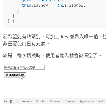
toggle
:
function
()
{
this
.
isShow
=
!
this
.
isShow
;
}
}
});
若希望能有效區別，可加上 key 並帶入唯一值
非重覆使用已有元素。
於是，每次切換時，使用者輸入就會被清空了。