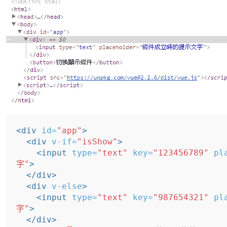
<div
id=
"app"
>
<div
v-if=
"isShow"
>
<input
type=
"text"
key=
"123456789"
pl
字"
>
</div>
<div
v-else
>
<input
type=
"text"
key=
"987654321"
pl
字"
>
</div>