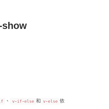
-show
、
和
依
if
v-if-else
v-else