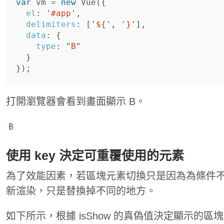
var
vm
=
new
Vue
({
el
:
'
#app
'
,
delimiters
:
[
'
${
'
,
'
}
'
],
data
:
{
type
:
"
B
"
}
});
打開瀏覽器會看到畫面顯示 B。
使用 key 決定可重覆使用的元素
為了效能因素，若區塊元素切換只是因為為條件
新渲染，只是替換掉不同的地方。
如下所示，根據 isShow 的真偽值決定顯示的