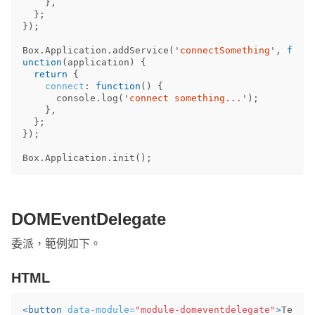
},
};
});
Box
.
Application
.
addService
(
'
connectSomething
'
,
f
unction
(
application
)
{
return
{
connect
:
function
()
{
console
.
log
(
'
connect something...
'
);
},
};
});
Box
.
Application
.
init
();
DOMEventDelegate
委派，範例如下。
HTML
<button
data-module=
"module-domeventdelegate"
>
Te