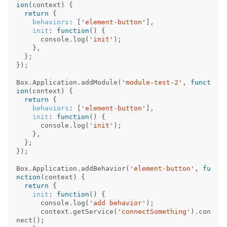
ion
(
context
)
{
return
{
behaviors
:
[
'
element-button
'
],
init
:
function
()
{
console
.
log
(
'
init
'
);
},
};
});
Box
.
Application
.
addModule
(
'
module-test-2
'
,
funct
ion
(
context
)
{
return
{
behaviors
:
[
'
element-button
'
],
init
:
function
()
{
console
.
log
(
'
init
'
);
},
};
});
Box
.
Application
.
addBehavior
(
'
element-button
'
,
fu
nction
(
context
)
{
return
{
init
:
function
()
{
console
.
log
(
'
add behavior
'
);
context
.
getService
(
'
connectSomething
'
).
con
nect
();