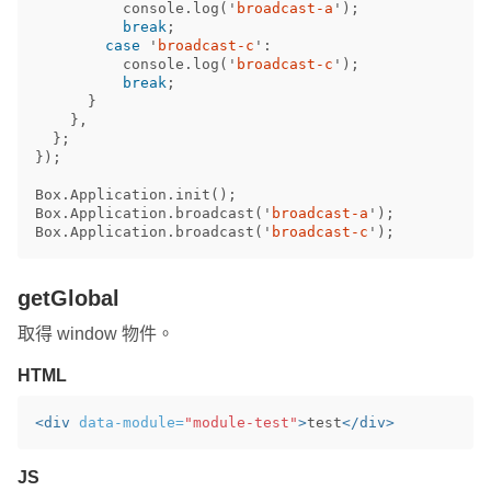
console
.
log
(
'
broadcast-a
'
);
break
;
case
'
broadcast-c
'
:
console
.
log
(
'
broadcast-c
'
);
break
;
}
},
};
});
Box
.
Application
.
init
();
Box
.
Application
.
broadcast
(
'
broadcast-a
'
);
Box
.
Application
.
broadcast
(
'
broadcast-c
'
);
getGlobal
取得 window 物件。
HTML
<div
data-module=
"module-test"
>
test
</div>
JS