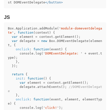
st DOMEventDelegate
</button>
JS
Box
.
Application
.
addModule
(
'
module-domeventdelega
te
'
,
function
(
context
)
{
var
element
=
context
.
getElement
();
var
delegate
=
new
Box
.
DOMEventDelegate
(
elemen
t
,
{
onclick
:
function
(
event
)
{
console
.
log
(
'
DOMEventDelegate: 
'
+
event
.
t
ype
);
},
});
return
{
init
:
function
()
{
var
element
=
context
.
getElement
();
delegate
.
attachEvents
();
//DOMEventDelegat
e
},
onclick
:
function
(
event
,
element
,
elementTyp
e
)
{
console
.
log
(
'
click!
'
);