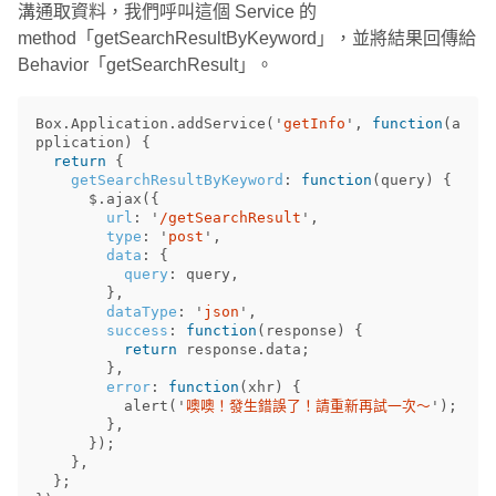
溝通取資料，我們呼叫這個 Service 的
method「getSearchResultByKeyword」，並將結果回傳給
Behavior「getSearchResult」。
Box
.
Application
.
addService
(
'
getInfo
'
,
function
(
a
pplication
)
{
return
{
getSearchResultByKeyword
:
function
(
query
)
{
$
.
ajax
({
url
:
'
/getSearchResult
'
,
type
:
'
post
'
,
data
:
{
query
:
query
,
},
dataType
:
'
json
'
,
success
:
function
(
response
)
{
return
response
.
data
;
},
error
:
function
(
xhr
)
{
alert
(
'
噢噢！發生錯誤了！請重新再試一次～
'
);
},
});
},
};