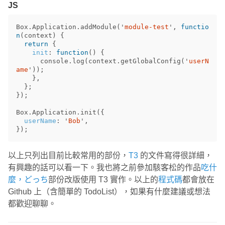
JS
Box
.
Application
.
addModule
(
'
module-test
'
,
functio
n
(
context
)
{
return
{
init
:
function
()
{
console
.
log
(
context
.
getGlobalConfig
(
'
userN
ame
'
));
},
};
});
Box
.
Application
.
init
({
userName
:
'
Bob
'
,
});
以上只列出目前比較常用的部份，
T3
的文件寫得很詳細，
有興趣的話可以看一下。我也將之前參加駭客松的作品
吃什
麼，どっち
部份改版使用 T3 實作。以上的
程式碼
都會放在
Github 上（含簡單的 TodoList），如果有什麼建議或想法
都歡迎聊聊。