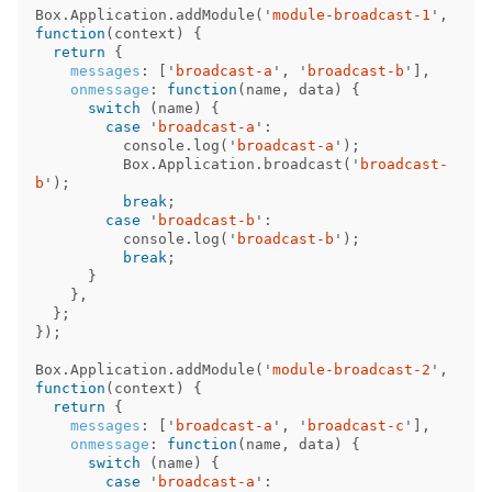
Box
.
Application
.
addModule
(
'
module-broadcast-1
'
,
function
(
context
)
{
return
{
messages
:
[
'
broadcast-a
'
,
'
broadcast-b
'
],
onmessage
:
function
(
name
,
data
)
{
switch
(
name
)
{
case
'
broadcast-a
'
:
console
.
log
(
'
broadcast-a
'
);
Box
.
Application
.
broadcast
(
'
broadcast-
b
'
);
break
;
case
'
broadcast-b
'
:
console
.
log
(
'
broadcast-b
'
);
break
;
}
},
};
});
Box
.
Application
.
addModule
(
'
module-broadcast-2
'
,
function
(
context
)
{
return
{
messages
:
[
'
broadcast-a
'
,
'
broadcast-c
'
],
onmessage
:
function
(
name
,
data
)
{
switch
(
name
)
{
case
'
broadcast-a
'
: