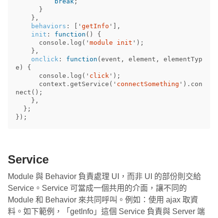
break
;
}
},
behaviors
:
[
'
getInfo
'
],
init
:
function
()
{
console
.
log
(
'
module init
'
);
},
onclick
:
function
(
event
,
element
,
elementTyp
e
)
{
console
.
log
(
'
click
'
);
context
.
getService
(
'
connectSomething
'
).
con
nect
();
},
};
});
Service
Module 與 Behavior 負責處理 UI，而非 UI 的部份則交給
Service。Service 可當成一個共用的介面，讓不同的
Module 和 Behavior 來共同呼叫。例如：使用 ajax 取資
料。如下範例，「getInfo」這個 Service 負責與 Server 端