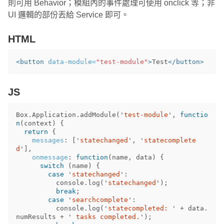
則可用 Behavior；模組內的事件處理可使用 onclick 等；非
UI 邏輯的部份丟給 Service 即可。
HTML
<button
data-module=
"test-module"
>
Test
</button>
JS
Box
.
Application
.
addModule
(
'
test-module
'
,
functio
n
(
context
)
{
return
{
messages
:
[
'
statechanged
'
,
'
statecomplete
d
'
],
onmessage
:
function
(
name
,
data
)
{
switch
(
name
)
{
case
'
statechanged
'
:
console
.
log
(
'
statechanged
'
);
break
;
case
'
searchcomplete
'
:
console
.
log
(
'
statecompleted: 
'
+
data
.
numResults
+
'
 tasks completed.
'
);