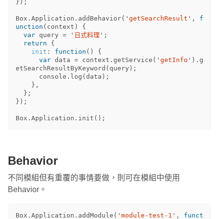
});
Box
.
Application
.
addBehavior
(
'
getSearchResult
'
,
f
unction
(
context
)
{
var
query
=
'
日式料理
'
;
return
{
init
:
function
()
{
var
data
=
context
.
getService
(
'
getInfo
'
).
g
etSearchResultByKeyword
(
query
);
console
.
log
(
data
);
},
};
});
Box
.
Application
.
init
();
Behavior
不同模組但有重覆的事情要做，則可在模組中使用
Behavior。
Box
.
Application
.
addModule
(
'
module-test-1
'
,
funct