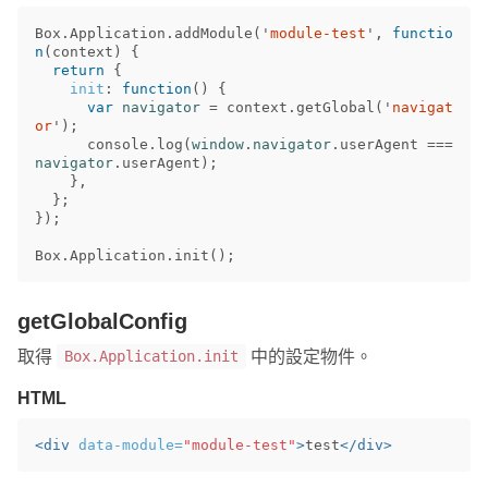
Box
.
Application
.
addModule
(
'
module-test
'
,
functio
n
(
context
)
{
return
{
init
:
function
()
{
var
navigator
=
context
.
getGlobal
(
'
navigat
or
'
);
console
.
log
(
window
.
navigator
.
userAgent
===
navigator
.
userAgent
);
},
};
});
Box
.
Application
.
init
();
getGlobalConfig
取得
中的設定物件。
Box.Application.init
HTML
<div
data-module=
"module-test"
>
test
</div>