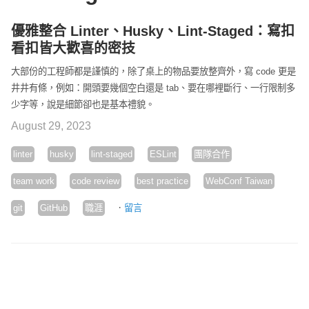
優雅整合 Linter、Husky、Lint-Staged：寫扣
看扣皆大歡喜的密技
大部份的工程師都是謹慎的，除了桌上的物品要放整齊外，寫 code 更是
井井有條，例如：開頭要幾個空白還是 tab、要在哪裡斷行、一行限制多
少字等，說是細節卻也是基本禮貌。
August 29, 2023
linter
husky
lint-staged
ESLint
團隊合作
team work
code review
best practice
WebConf Taiwan
·
git
GitHub
職涯
留言