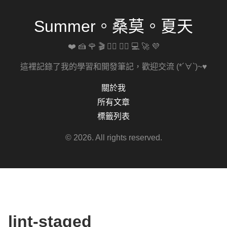
Summer。桑莫。夏天
❤️ 🍰 🌹 🎬 🚴‍♀️ 🏋️‍♀️ 💻 🚀 💜
這裡記錄了我的學習和開發筆記，歡迎交流 (*´∀`)~♥
關於我
所有文章
標籤列表
© 2026. All rights reserved.
lint-staged