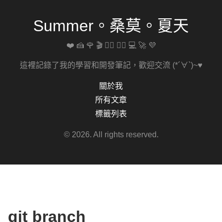
Summer。桑莫。夏天
❤️ 🍰 🌹 🎬 🚴‍♀️ 🏋️‍♀️ 💻 🚀 💜
這裡記錄了我的學習和開發筆記，歡迎交流 (*´∀`)~♥
關於我
所有文章
標籤列表
© 2026. All rights reserved.
git branch