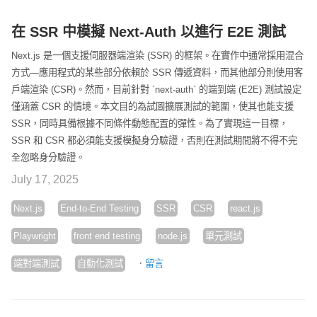
在 SSR 中模擬 Next-Auth 以進行 E2E 測試
Next.js 是一個支援伺服器端渲染 (SSR) 的框架。在實作中通常採用混合
方式—應用程式的某些部分依賴於 SSR 傳遞資料，而其他部分則使用客
戶端渲染 (CSR)。然而，目前針對 `next-auth` 的端到端 (E2E) 測試設定
僅涵蓋 CSR 的情境。本文目的為試圖擴展測試的範圍，使其也能支援
SSR，同時具備根據不同條件動態配置的彈性。為了實現這一目標，
SSR 和 CSR 都必須能支援模擬身分驗證，否則在測試期間將不得不完
全忽略身分驗證。
July 17, 2025
Next.js
End-to-End Testing
SSR
CSR
react.js
Playwright
front end testing
node.js
單元測試
·
端對端測試
自動化測試
留言