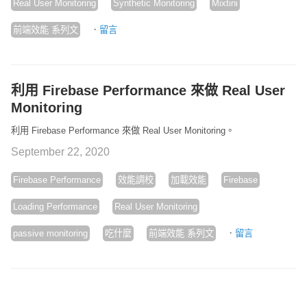
Real User Monitoring
Synthetic Monitoring
Mixtini
·
前端效能 系列文
留言
利用 Firebase Performance 來做 Real User
Monitoring
利用 Firebase Performance 來做 Real User Monitoring。
September 22, 2020
Firebase Performance
效能調校
加載效能
Firebase
Loading Performance
Real User Monitoring
·
passive monitoring
吃什麼
前端效能 系列文
留言