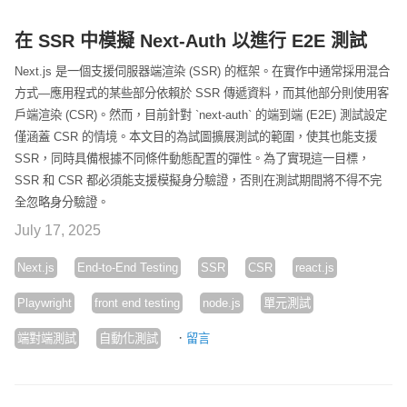
在 SSR 中模擬 Next-Auth 以進行 E2E 測試
Next.js 是一個支援伺服器端渲染 (SSR) 的框架。在實作中通常採用混合
方式—應用程式的某些部分依賴於 SSR 傳遞資料，而其他部分則使用客
戶端渲染 (CSR)。然而，目前針對 `next-auth` 的端到端 (E2E) 測試設定
僅涵蓋 CSR 的情境。本文目的為試圖擴展測試的範圍，使其也能支援
SSR，同時具備根據不同條件動態配置的彈性。為了實現這一目標，
SSR 和 CSR 都必須能支援模擬身分驗證，否則在測試期間將不得不完
全忽略身分驗證。
July 17, 2025
Next.js
End-to-End Testing
SSR
CSR
react.js
Playwright
front end testing
node.js
單元測試
·
端對端測試
自動化測試
留言