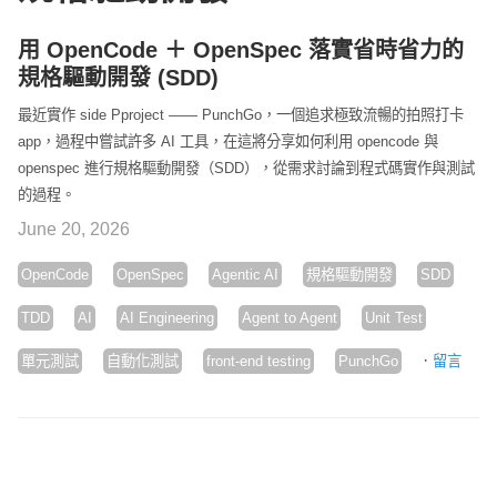
用 OpenCode ＋ OpenSpec 落實省時省力的
規格驅動開發 (SDD)
最近實作 side Pproject —— PunchGo，一個追求極致流暢的拍照打卡
app，過程中嘗試許多 AI 工具，在這將分享如何利用 opencode 與
openspec 進行規格驅動開發（SDD），從需求討論到程式碼實作與測試
的過程。
June 20, 2026
OpenCode
OpenSpec
Agentic AI
規格驅動開發
SDD
TDD
AI
AI Engineering
Agent to Agent
Unit Test
·
單元測試
自動化測試
front-end testing
PunchGo
留言