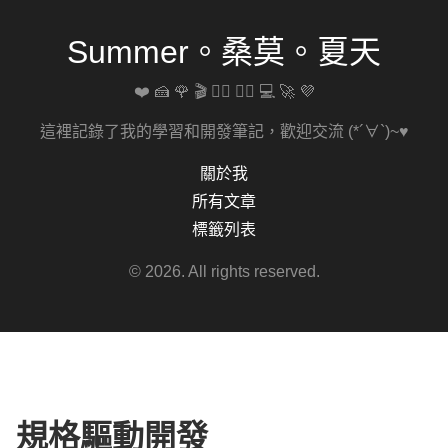
Summer。桑莫。夏天
❤️ 🍰 🌹 🎬 🚴‍♀️ 🏋️‍♀️ 💻 🚀 💜
這裡記錄了我的學習和開發筆記，歡迎交流 (*´∀`)~♥
關於我
所有文章
標籤列表
© 2026. All rights reserved.
規格驅動開發