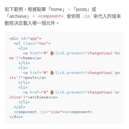
如下範例，根據點擊「home」、「posts」或
「archieve」，
會依照
來代入的值來
<component>
:is
動態決定載入哪一個元件。
<div
id=
"app"
>
<ul
class=
"nav"
>
<li>
<a
href=
"#"
@
click.prevent=
"changeView('ho
me')"
>
home
</a>
</li>
<li>
<a
href=
"#"
@
click.prevent=
"changeView('po
sts')"
>
posts
</a>
</li>
<li>
<a
href=
"#"
@
click.prevent=
"changeView('ar
chive')"
>
archieve
</a>
</li>
</ul>
<component
:is=
"view"
></component>
</div>