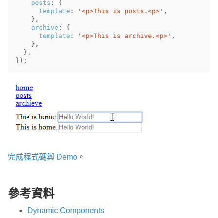
posts
:
{
template
:
'
<p>This is posts.<p>
'
,
},
archive
:
{
template
:
'
<p>This is archive.<p>
'
,
},
},
});
完成程式碼與 Demo
。
參考資料
Dynamic Components