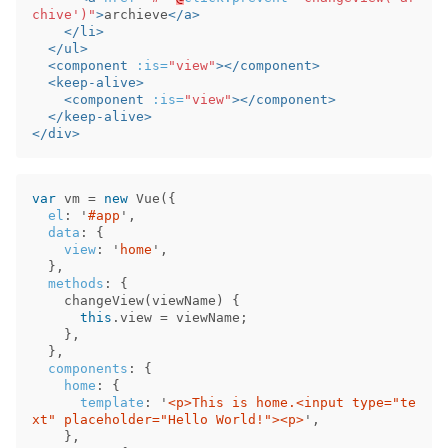
chive')"
>
archieve
</a>
</li>
</ul>
<component
:is=
"view"
></component>
<keep-alive>
<component
:is=
"view"
></component>
</keep-alive>
</div>
var
vm
=
new
Vue
({
el
:
'
#app
'
,
data
:
{
view
:
'
home
'
,
},
methods
:
{
changeView
(
viewName
)
{
this
.
view
=
viewName
;
},
},
components
:
{
home
:
{
template
:
'
<p>This is home.<input type="te
xt" placeholder="Hello World!"><p>
'
,
},