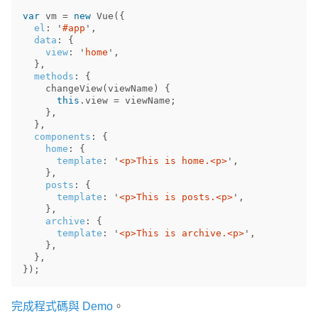
var
vm
=
new
Vue
({
el
:
'
#app
'
,
data
:
{
view
:
'
home
'
,
},
methods
:
{
changeView
(
viewName
)
{
this
.
view
=
viewName
;
},
},
components
:
{
home
:
{
template
:
'
<p>This is home.<p>
'
,
},
posts
:
{
template
:
'
<p>This is posts.<p>
'
,
},
archive
:
{
template
:
'
<p>This is archive.<p>
'
,
},
},
});
完成程式碼與 Demo
。