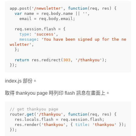
app
.
post
(
'
/newsletter
'
,
function
(
req
,
res
)
{
var
name
=
req
.
body
.
name
||
''
,
email
=
req
.
body
.
email
;
req
.
session
.
flash
=
{
type
:
'
success
'
,
message
:
'
You have been signed up for the ne
wsletter
'
,
};
return
res
.
redirect
(
303
,
'
/thankyou
'
);
});
index.js 部份。
取得 thankyou page 時列印 flash 訊息在畫面上。
// get thankyou page
router
.
get
(
'
/thankyou
'
,
function
(
req
,
res
)
{
res
.
locals
.
flash
=
req
.
session
.
flash
;
res
.
render
(
'
thankyou
'
,
{
title
:
'
thankyou
'
});
});