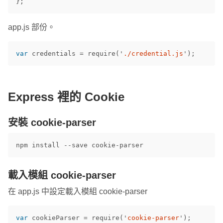
};
app.js 部份。
var
credentials
=
require
(
'
./credential.js
'
);
Express 裡的 Cookie
安裝 cookie-parser
載入模組 cookie-parser
在 app.js 中設定載入模組 cookie-parser
var
cookieParser
=
require
(
'
cookie-parser
'
);