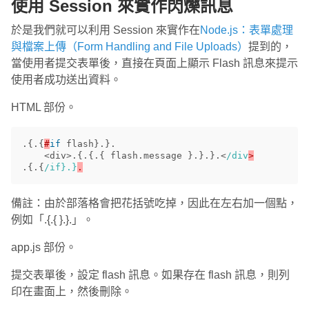
使用 Session 來實作閃爍訊息
於是我們就可以利用 Session 來實作在
Node.js：表單處理
與檔案上傳（Form Handling and File Uploads）
提到的，
當使用者提交表單後，直接在頁面上顯示 Flash 訊息來提示
使用者成功送出資料。
HTML 部份。
.{.{
#
if
flash
}.}.
<
div
>
.{.{.{
flash
.
message
}.}.}.
<
/div
.{.{
/if}.}
備註：由於部落格會把花括號吃掉，因此在左右加一個點，
例如「.{.{ }.}.」。
app.js 部份。
提交表單後，設定 flash 訊息。如果存在 flash 訊息，則列
印在畫面上，然後刪除。