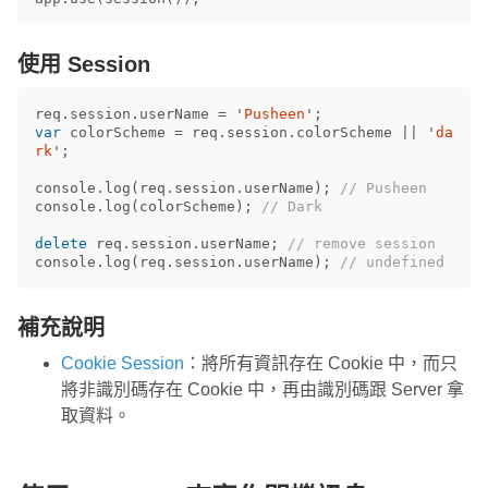
使用 Session
req
.
session
.
userName
=
'
Pusheen
'
;
var
colorScheme
=
req
.
session
.
colorScheme
||
'
da
rk
'
;
console
.
log
(
req
.
session
.
userName
);
// Pusheen
console
.
log
(
colorScheme
);
// Dark
delete
req
.
session
.
userName
;
// remove session
console
.
log
(
req
.
session
.
userName
);
// undefined
補充說明
Cookie Session
：將所有資訊存在 Cookie 中，而只
將非識別碼存在 Cookie 中，再由識別碼跟 Server 拿
取資料。