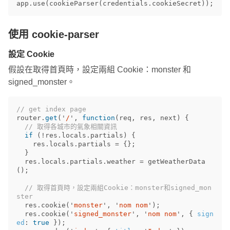
app
.
use
(
cookieParser
(
credentials
.
cookieSecret
));
使用 cookie-parser
設定 Cookie
假設在取得首頁時，設定兩組 Cookie：monster 和
signed_monster。
// get index page
router
.
get
(
'
/
'
,
function
(
req
,
res
,
next
)
{
// 取得各城市的氣象相關資訊
if
(
!
res
.
locals
.
partials
)
{
res
.
locals
.
partials
=
{};
}
res
.
locals
.
partials
.
weather
=
getWeatherData
();
// 取得首頁時，設定兩組Cookie：monster和signed_mon
ster
res
.
cookie
(
'
monster
'
,
'
nom nom
'
);
res
.
cookie
(
'
signed_monster
'
,
'
nom nom
'
,
{
sign
ed
:
true
});