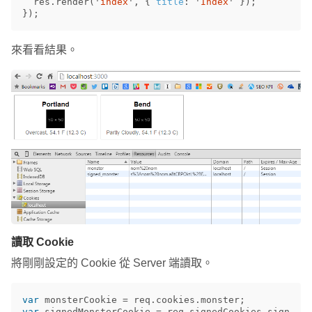
res
.
render
(
'
index
'
,
{
title
:
'
Index
'
});
});
來看看結果。
讀取 Cookie
將剛剛設定的 Cookie 從 Server 端讀取。
var
monsterCookie
=
req
.
cookies
.
monster
;
var
signedMonsterCookie
=
req
.
signedCookies
.
sign