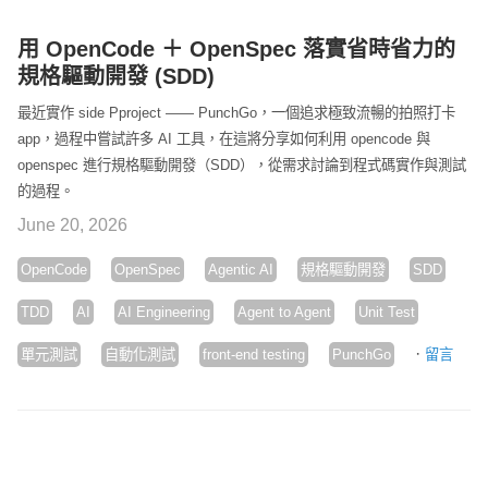
用 OpenCode ＋ OpenSpec 落實省時省力的
規格驅動開發 (SDD)
最近實作 side Pproject —— PunchGo，一個追求極致流暢的拍照打卡
app，過程中嘗試許多 AI 工具，在這將分享如何利用 opencode 與
openspec 進行規格驅動開發（SDD），從需求討論到程式碼實作與測試
的過程。
June 20, 2026
OpenCode
OpenSpec
Agentic AI
規格驅動開發
SDD
TDD
AI
AI Engineering
Agent to Agent
Unit Test
·
單元測試
自動化測試
front-end testing
PunchGo
留言